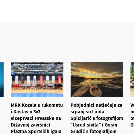
MRK Kozala u rukometu
Pobjednici natječaja za
V
i Kastav u 3×3
srpanj su Linda
m
viceprvaci Hrvatske na
Spicijarić s fotografijom
o
Državnoj završnici
“Usred sivila” i Goran
G
Plazma Sportskih igara
Grudić s fotografijom