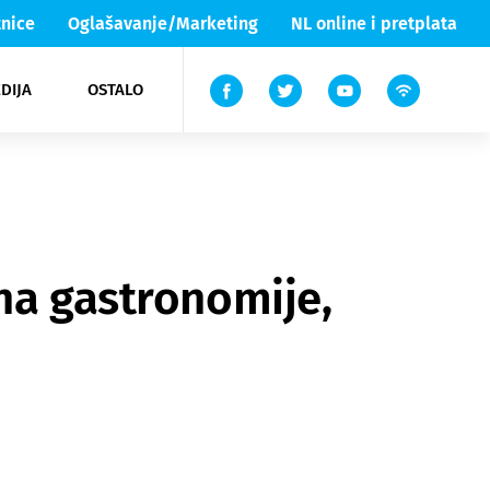
nice
Oglašavanje/Marketing
NL online i pretplata
DIJA
OSTALO
ar
ortovi
 List TV
entari
elgood
Lika & Senj
na gastronomije,