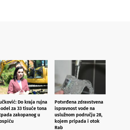
učković: Do kraja rujna
Potvrđena zdravstvena
odel za 33 tisuće tona
ispravnost vode na
tpada zakopanog u
uslužnom području 28,
ospiću
kojem pripada i otok
Rab