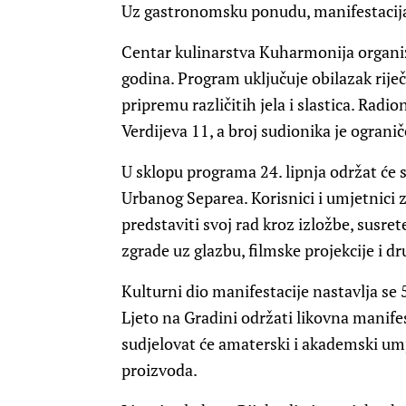
Uz gastronomsku ponudu, manifestacija 
Centar kulinarstva Kuharmonija organiz
godina. Program uključuje obilazak rije
pripremu različitih jela i slastica. Radio
Verdijeva 11, a broj sudionika je ograni
U sklopu programa 24. lipnja održat će s
Urbanog Separea. Korisnici i umjetnici z
predstaviti svoj rad kroz izložbe, susre
zgrade uz glazbu, filmske projekcije i dr
Kulturni dio manifestacije nastavlja se 
Ljeto na Gradini održati likovna manifes
sudjelovat će amaterski i akademski umje
proizvoda.