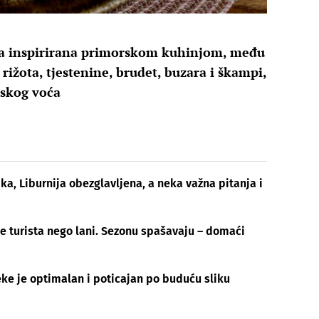
ela inspirirana primorskom kuhinjom, među
 rižota, tjestenine, brudet, buzara i škampi,
nskog voća
ika, Liburnija obezglavljena, a neka važna pitanja i
e turista nego lani. Sezonu spašavaju – domaći
eke je optimalan i poticajan po buduću sliku