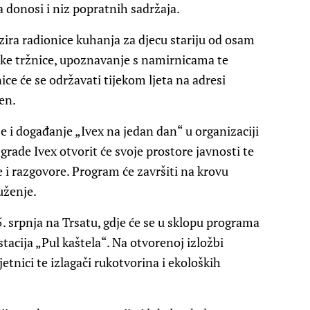
donosi i niz popratnih sadržaja.
ira radionice kuhanja za djecu stariju od osam
čke tržnice, upoznavanje s namirnicama te
nice će se održavati tijekom ljeta na adresi
čen.
e i događanje „Ivex na jedan dan“ u organizaciji
grade Ivex otvorit će svoje prostore javnosti te
te i razgovore. Program će završiti na krovu
uženje.
5. srpnja na Trsatu, gdje će se u sklopu programa
tacija „Pul kaštela“. Na otvorenoj izložbi
tnici te izlagači rukotvorina i ekoloških