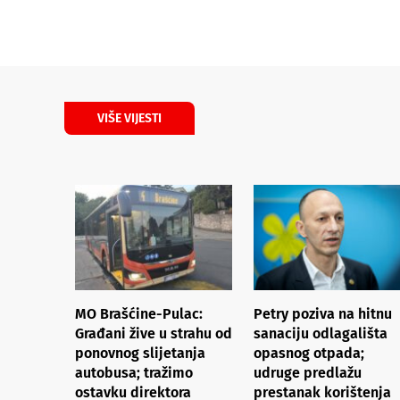
VIŠE VIJESTI
MO Brašćine-Pulac:
Petry poziva na hitnu
Građani žive u strahu od
sanaciju odlagališta
ponovnog slijetanja
opasnog otpada;
autobusa; tražimo
udruge predlažu
ostavku direktora
prestanak korištenja