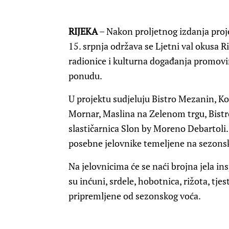
RIJEKA
– Nakon proljetnog izdanja proje
15. srpnja održava se Ljetni val okusa R
radionice i kulturna događanja promovir
ponudu.
U projektu sudjeluju Bistro Mezanin, Ko
Mornar, Maslina na Zelenom trgu, Bistr
slastičarnica Slon by Moreno Debartoli.
posebne jelovnike temeljene na sezons
Na jelovnicima će se naći brojna jela 
su inćuni, srdele, hobotnica, rižota, tjes
pripremljene od sezonskog voća.