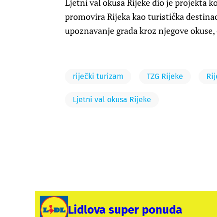
Ljetni val okusa Rijeke dio je projekta 
promovira Rijeka kao turistička destinaci
upoznavanje grada kroz njegove okuse, o
riječki turizam
TZG Rijeke
Ri
Ljetni val okusa Rijeke
Lidlova super ponuda