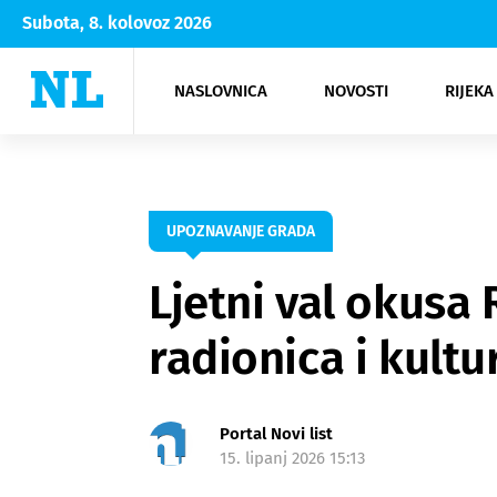
Subota, 8. kolovoz 2026
NASLOVNICA
NOVOSTI
RIJEKA
Rijeka
Kultura
Opatija
Hrvatsk
Moda
NK Rije
Sh
UPOZNAVANJE GRADA
Ljetni val okusa
radionica i kult
Portal Novi list
15. lipanj 2026 15:13