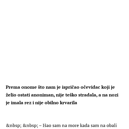
Prema onome što nam je ispričao očevidac koji je
želio ostati anoniman, nije teško stradala, a na nozi
je imala rez i nije obilno krvarila
&nbsp; &nbsp; – Išao sam na more kada sam na obali