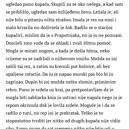
ugledao puno kupača. Skupili su se oko nečega, a kad sam
se približio, ugledao sam ozlijeđenu ženu. Ležala je, ali
nije bilo u pitanju ništa strašno. Imala je rez na nozi i
malo krvarila no doživjela je šok. Radilo se o starijoj
kupačici, mislim da je s Praputnjaka, no ja ju ne poznam.
Donijeli smo vode da se ohladi i zvali Hitnu pomoć.
Mogla je micati nogom, a kada je došla hitna, neko
vrijeme su se zadržali u njihovom vozilu. Možda su joj
sašili taj rez, a zatim su krenuli put bolnice, ali bez
upaljene rotacije. Da ju je napao morski pas bio bi ju
zagrizao. Dupin bi joj možda nešto slomio, primjerice
rebro. Puno je srdela uz kraj, pa pretpostavljam da je
mogla biti sabljarka koja ju ustvari nije napala nego ju je
repom okrznula dok je lovila srdele. Moguće je i da se
radilo o tuni, no rep joj je prekratak. Teško je to
stopostotno tvrditi jer nitko od drugih kupača nije vidio
ribu. Samo znam da sat vremena nitko nije htio ući u