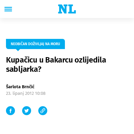
NEOBIČAN DOŽIVLJAJ NA MORU
Kupačicu u Bakarcu ozlijedila
sabljarka?
Šarlota Brnčić
23. lipanj 2012 10:08