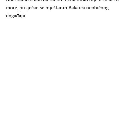
more, prisjećao se mještanin Bakarca neobičnog
događaja.