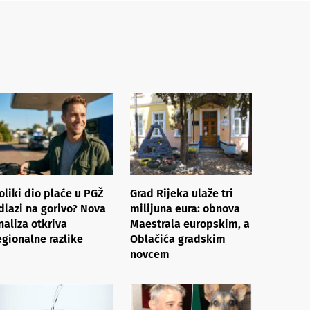
oliki dio plaće u PGŽ
Grad Rijeka ulaže tri
dlazi na gorivo? Nova
milijuna eura: obnova
naliza otkriva
Maestrala europskim, a
egionalne razlike​
Oblačića gradskim
novcem