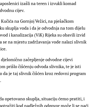
aposlenici izašli na teren i izvukli komad
odvodnu cijev.
 Kučića na Gornjoj Vežici, na pješačkom
ku skuplja voda i da je odvodnja na tom dijelu
od i kanalizacija (ViK) Rijeka su obavili izvid
da se na mjestu zadržavanja vode nalazi slivnik
ice.
djelomično začepljenje odvodne cijevi
prišlo čišćenju odvoda slivnika, te je isti
da je taj slivnik čišćen kroz redovni program
.
da opetovano skuplja, situaciju ćemo pratiti, i
 potražiti kod nadležnih odgovor može li se naći