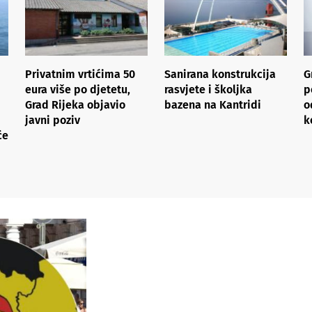
Privatnim vrtićima 50
Sanirana konstrukcija
G
eura više po djetetu,
rasvjete i školjka
p
Grad Rijeka objavio
bazena na Kantridi
o
javni poziv
k
će