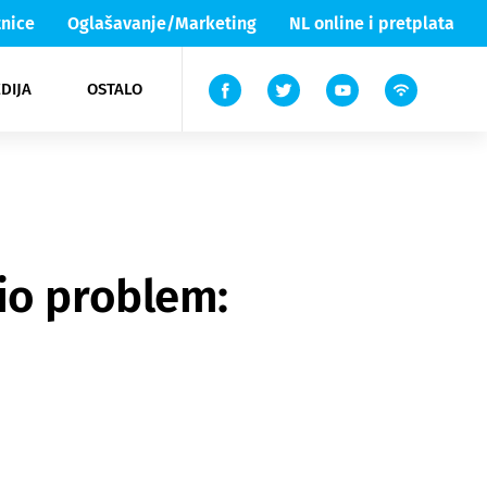
nice
Oglašavanje/Marketing
NL online i pretplata
DIJA
OSTALO
ar
ortovi
 List TV
entari
elgood
Lika & Senj
io problem: