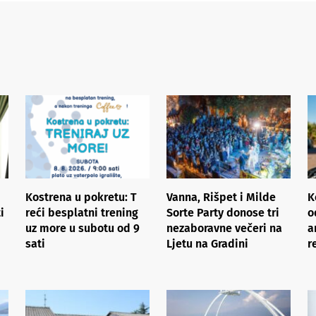
Kostrena u pokretu: ​T​
Vanna, Rišpet i Milde
K
i
reći besplatni trening
Sorte Party donose tri
o
uz more​ ​u subotu od 9
nezaboravne večeri na
a
sati
Ljetu na Gradini
r