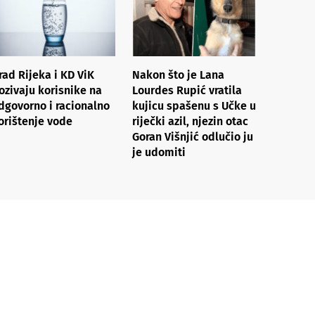
rad Rijeka i KD ViK
Nakon što je Lana
ozivaju korisnike na
Lourdes Rupić vratila
dgovorno i racionalno
kujicu spašenu s Učke u
orištenje vode
riječki azil, njezin otac
Goran Višnjić odlučio ju
je udomiti