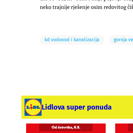
neko trajnije rješenje osim redovitog či
kd vodovod i kanalizacija
gornja v
Lidlova super ponuda