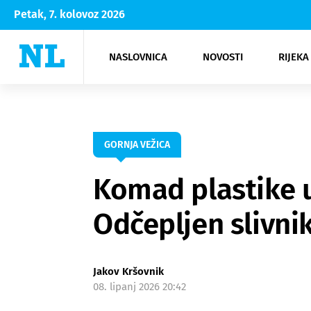
Petak, 7. kolovoz 2026
NASLOVNICA
NOVOSTI
RIJEKA
Rijeka
Kultura
Opatija
Hrvatsk
Moda
NK Rije
Sh
GORNJA VEŽICA
Komad plastike u
Odčepljen slivnik
Jakov Kršovnik
08. lipanj 2026 20:42