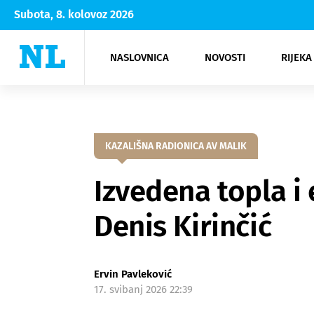
Subota, 8. kolovoz 2026
NASLOVNICA
NOVOSTI
RIJEKA
Rijeka
Kultura
Opatija
Hrvatsk
Moda
NK Rije
Sh
KAZALIŠNA RADIONICA AV MALIK
Izvedena topla i 
Denis Kirinčić
Ervin Pavleković
17. svibanj 2026 22:39