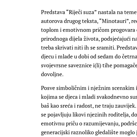
Predstava “Riječi suza” nastala na tem
autorova drugog teksta, “Minotauri”, r
toplom i emotivnom pričom progovara o 
prirodnoga dijela života, podsjećajući na
treba skrivati niti ih se sramiti. Predsta
djecu i mlade u dobi od sedam do četrnae
svojevrsne saveznice i(li) tihe pomagače
dovoljne.
Posve simboličnim i nježnim scenskim i
kojima se djeca i mladi svakodnevno sus
baš kao sreća i radost, ne traju zauvijek.
se pojavljuju likovi njezinih roditelja, d
emotivnu priču o razumijevanju, podršci 
generacijski raznoliko gledalište moglo