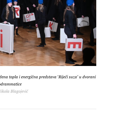
dena topla i energična predstava "Riječi suza" u dvorani
odrammatice
ikola Blagojević