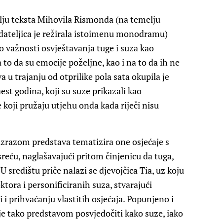
elju teksta Mihovila Rismonda (na temelju
edateljica je režirala istoimenu monodramu)
važnosti osvještavanja tuge i suza kao
 to da su emocije poželjne, kao i na to da ih ne
va u trajanju od otprilike pola sata okupila je
st godina, koji su suze prikazali kao
 koji pružaju utjehu onda kada riječi nisu
zrazom predstava tematizira one osjećaje s
reću, naglašavajući pritom činjenicu da tuga,
 U središtu priče nalazi se djevojčica Tia, uz koju
oktora i personificiranih suza, stvarajući
i prihvaćanju vlastitih osjećaja. Popunjeno i
 je tako predstavom posvjedočiti kako suze, iako