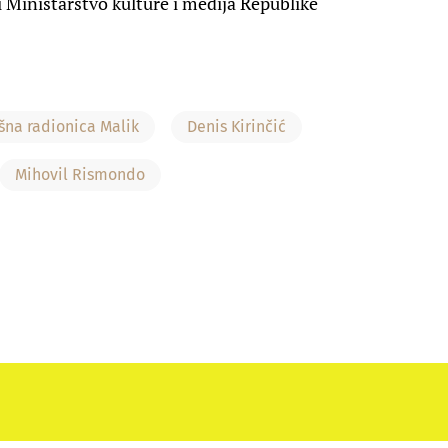
i Ministarstvo kulture i medija Republike
šna radionica Malik
Denis Kirinčić
Mihovil Rismondo