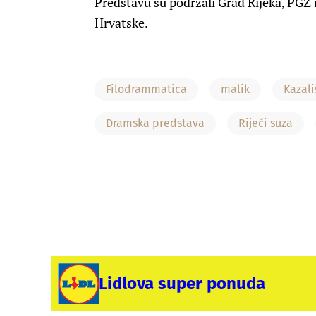
Predstavu su podržali Grad Rijeka, PGŽ 
Hrvatske.
Filodrammatica
malik
Kazali
Dramska predstava
Riječi suza
Lidlova super ponuda