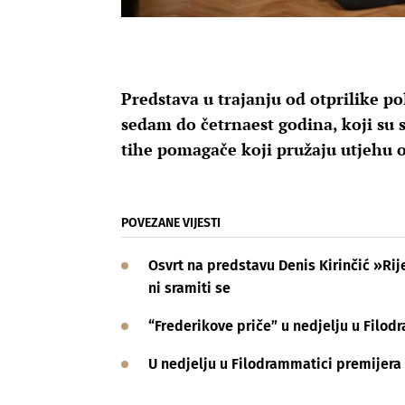
Predstava u trajanju od otprilike po
sedam do četrnaest godina, koji su s
tihe pomagače koji pružaju utjehu o
POVEZANE VIJESTI
Osvrt na predstavu Denis Kirinčić »Rije
ni sramiti se
“Frederikove priče” u nedjelju u Filod
U nedjelju u Filodrammatici premijera 