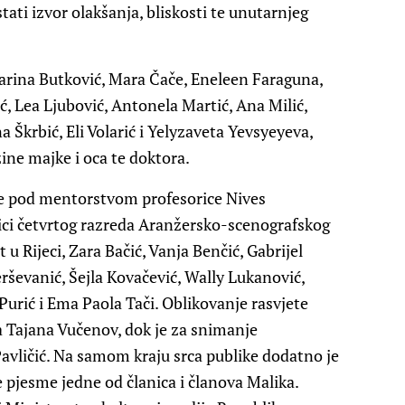
ati izvor olakšanja, bliskosti te unutarnjeg
tarina Butković, Mara Čače, Eneleen Faraguna,
ć, Lea Ljubović, Antonela Martić, Ana Milić,
 Škrbić, Eli Volarić i Yelyzaveta Yevsyeyeva,
zine majke i oca te doktora.
ime pod mentorstvom profesorice Nives
ci četvrtog razreda Aranžersko-scenografskog
u Rijeci, Zara Bačić, Vanja Benčić, Gabrijel
Kerševanić, Šejla Kovačević, Wally Lukanović,
Purić i Ema Paola Tači. Oblikovanje rasvjete
a Tajana Vučenov, dok je za snimanje
avličić. Na samom kraju srca publike dodatno je
e pjesme jedne od članica i članova Malika.