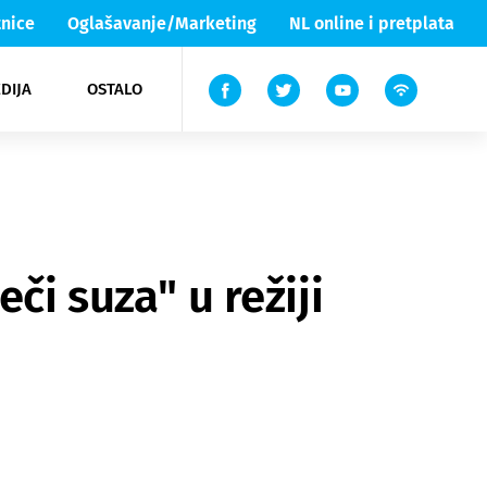
nice
Oglašavanje/Marketing
NL online i pretplata
DIJA
OSTALO
ar
ortovi
 List TV
entari
elgood
Lika & Senj
či suza" u režiji