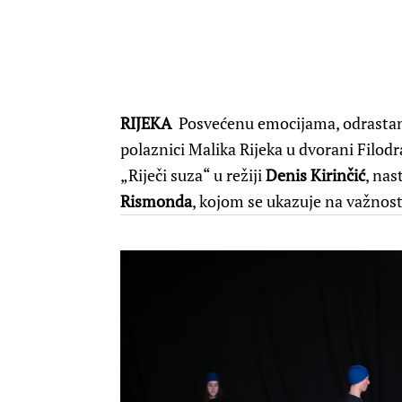
RIJEKA
Posvećenu emocijama, odrastanju
polaznici Malika Rijeka u dvorani Filod
„Riječi suza“ u režiji
Denis Kirinčić
, na
Rismonda
, kojom se ukazuje na važnost