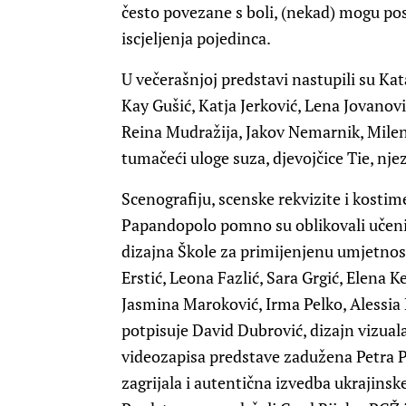
često povezane s boli, (nekad) mogu post
iscjeljenja pojedinca.
U večerašnjoj predstavi nastupili su Ka
Kay Gušić, Katja Jerković, Lena Jovanovi
Reina Mudražija, Jakov Nemarnik, Milena
tumačeći uloge suza, djevojčice Tie, nje
Scenografiju, scenske rekvizite i kost
Papandopolo pomno su oblikovali učeni
dizajna Škole za primijenjenu umjetnost 
Erstić, Leona Fazlić, Sara Grgić, Elena 
Jasmina Maroković, Irma Pelko, Alessia 
potpisuje David Dubrović, dizajn vizual
videozapisa predstave zadužena Petra P
zagrijala i autentična izvedba ukrajinsk