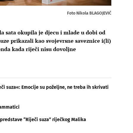
Foto Nikola BLAGOJEVIĆ
la sata okupila je djecu i mlade u dobi od
uze prikazali kao svojevrsne saveznice i(li)
nda kada riječi nisu dovoljne
či suza«: Emocije su poželjne, ne treba ih skrivati
rammatici
predstave “Riječi suza” riječkog Malika