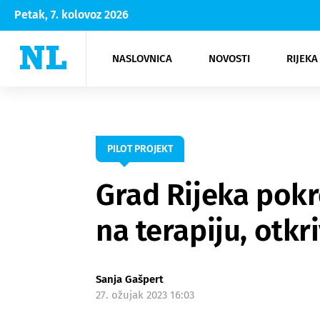
Petak, 7. kolovoz 2026
NASLOVNICA
NOVOSTI
RIJEKA
Rijeka
Kultura
Opatija
Hrvatsk
Moda
NK Rije
Sh
PILOT PROJEKT
Grad Rijeka pokr
na terapiju, otkri
Sanja Gašpert
27. ožujak 2023 16:03