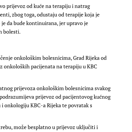
vo prijevoz od kuće na terapiju i natrag
nti, zbog toga, odustaju od terapije koja je
 je da bude kontinuirana, jer upravo je
h bolesti.
iječenje onkološkim bolesnicima, Grad Rijeka od
voz onkoloških pacijenata na terapiju u KBC
latnog prijevoza onkološkim bolesnicima svakog
a podrazumijeva prijevoz od pacijentovog kućnog
u i onkologiju KBC-a Rijeka te povratak s
rebu, može besplatno u prijevoz uključiti i