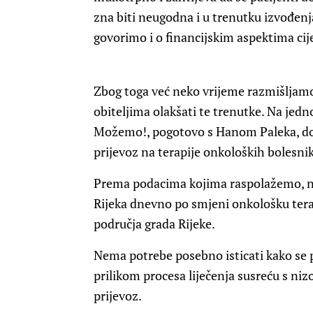
zna biti neugodna i u trenutku izvođenj
govorimo i o financijskim aspektima cije
Zbog toga već neko vrijeme razmišljam
obiteljima olakšati te trenutke. Na je
Možemo!, pogotovo s Hanom Paleka, došl
prijevoz na terapije onkoloških bolesnik
Prema podacima kojima raspolažemo, na 
Rijeka dnevno po smjeni onkološku terap
područja grada Rijeke.
Nema potrebe posebno isticati kako se pa
prilikom procesa liječenja susreću s ni
prijevoz.