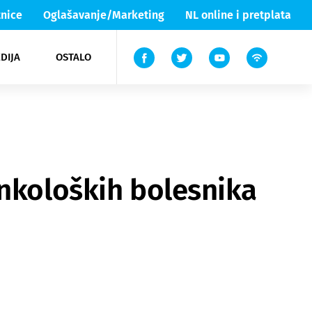
nice
Oglašavanje/Marketing
NL online i pretplata
DIJA
OSTALO
ar
ortovi
 List TV
entari
elgood
Lika & Senj
onkoloških bolesnika