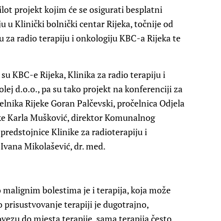
pilot projekt kojim će se osigurati besplatni
 u Klinički bolnički centar Rijeka, točnije od
 za radio terapiju i onkologiju KBC-a Rijeka te
u KBC-e Rijeka, Klinika za radio terapiju i
ej d.o.o., pa su tako projekt na konferenciji za
lnika Rijeke Goran Palčevski, pročelnica Odjela
eke Karla Mušković, direktor Komunalnog
predstojnice Klinike za radioterapiju i
. Ivana Mikolašević, dr. med.
o malignim bolestima je i terapija, koja može
prisustvovanje terapiji je dugotrajno,
ovezu do mjesta terapije, sama terapija često