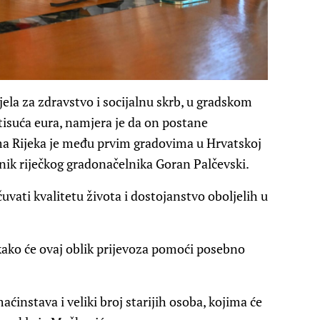
ela za zdravstvo i socijalnu skrb, u gradskom
tisuća eura, namjera je da on postane
ma Rijeka je među prvim gradovima u Hrvatskoj
enik riječkog gradonačelnika Goran Palčevski.
vati kvalitetu života i dostojanstvo oboljelih u
kako će ovaj oblik prijevoza pomoći posebno
ćinstava i veliki broj starijih osoba, kojima će