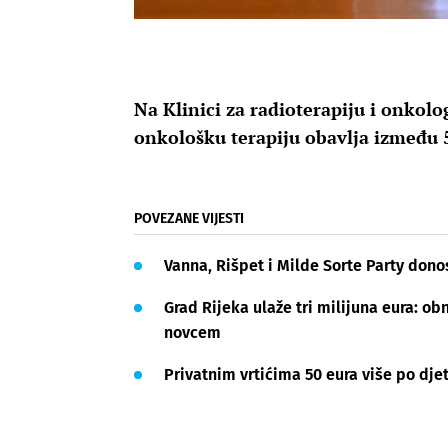
Na Klinici za radioterapiju i onkol
onkološku terapiju obavlja između 5
POVEZANE VIJESTI
Vanna, Rišpet i Milde Sorte Party dono
Grad Rijeka ulaže tri milijuna eura: 
novcem
Privatnim vrtićima 50 eura više po djet