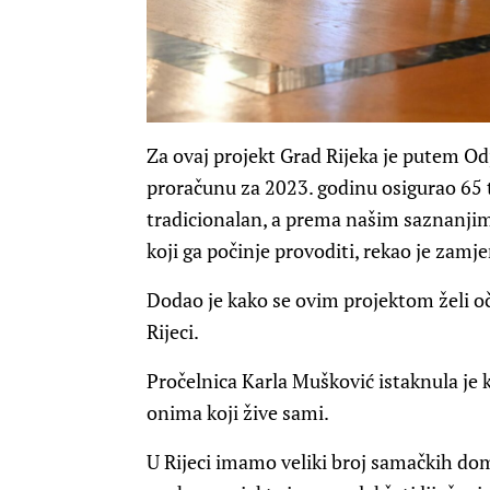
Za ovaj projekt Grad Rijeka je putem Odj
proračunu za 2023. godinu osigurao 65 
tradicionalan, a prema našim saznanji
koji ga počinje provoditi, rekao je zamj
Dodao je kako se ovim projektom želi oču
Rijeci.
Pročelnica Karla Mušković istaknula je 
onima koji žive sami.
U Rijeci imamo veliki broj samačkih doma