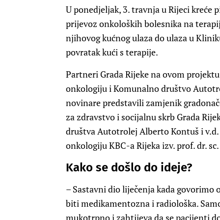
U ponedjeljak, 3. travnja u Rijeci kreće 
prijevoz onkoloških bolesnika na terapiju
njihovog kućnog ulaza do ulaza u Kliniku
povratak kući s terapije.
Partneri Grada Rijeke na ovom projektu s
onkologiju i Komunalno društvo Autotrol
novinare predstavili zamjenik gradonače
za zdravstvo i socijalnu skrb Grada Rij
društva Autotrolej Alberto Kontuš i v.d. 
onkologiju KBC-a Rijeka izv. prof. dr. sc
Kako se došlo do ideje?
– Sastavni dio liječenja kada govorimo 
biti medikamentozna i radiološka. Samo 
mukotrpno i zahtijeva da se pacijenti d