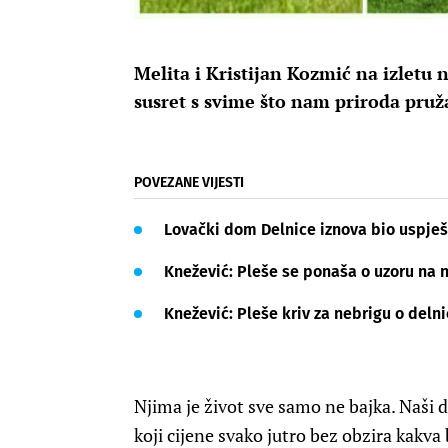
Melita i Kristijan Kozmić na izletu 
susret s svime što nam priroda pruž
POVEZANE VIJESTI
Lovački dom Delnice iznova bio uspje
Knežević: Pleše se ponaša o uzoru na 
Knežević: Pleše kriv za nebrigu o de
Njima je život sve samo ne bajka. Naši div
koji cijene svako jutro bez obzira kakv