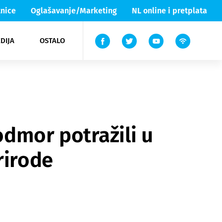
nice
Oglašavanje/Marketing
NL online i pretplata
DIJA
OSTALO
ar
ortovi
 List TV
entari
elgood
Lika & Senj
dmor potražili u
rirode