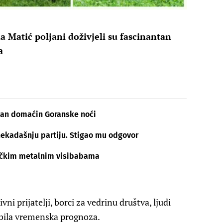
na Matić poljani doživjeli su fascinantan
a
šan domaćin Goranske noći
nekadašnju partiju. Stigao mu odgovor
lničkim metalnim visibabama
ni prijatelji, borci za vedrinu društva, ljudi
a bila vremenska prognoza.