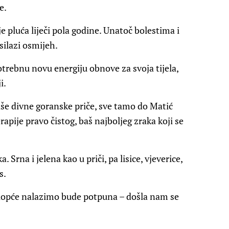
e.
je pluća liječi pola godine. Unatoč bolestima i
 silazi osmijeh.
potrebnu novu energiju obnove za svoja tijela,
i.
naše divne goranske priče, sve tamo do Matić
pije pravo čistog, baš najboljeg zraka koji se
Srna i jelena kao u priči, pa lisice, vjeverice,
s.
o uopće nalazimo bude potpuna – došla nam se