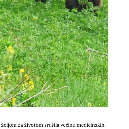
željom za životom srušila većinu medicinskih