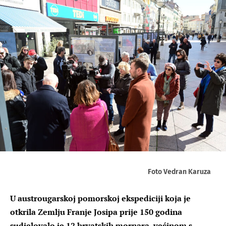
Foto Vedran Karuza
U austrougarskoj pomorskoj ekspediciji koja je
otkrila Zemlju Franje Josipa prije 150 godina
sudjelovalo je 12 hrvatskih mornara, većinom s