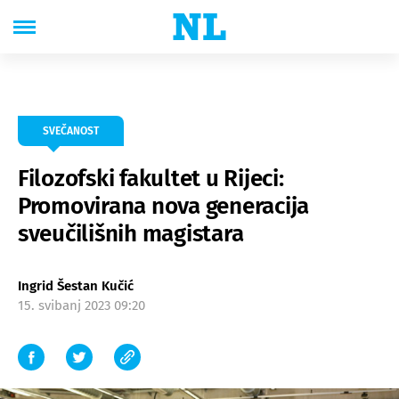
SVEČANOST
Filozofski fakultet u Rijeci:
Promovirana nova generacija
sveučilišnih magistara
Ingrid Šestan Kučić
15. svibanj 2023 09:20