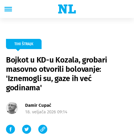
TIHI ŠTRAJK
Bojkot u KD-u Kozala, grobari
masovno otvorili bolovanje:
'Iznemogli su, gaze ih već
godinama'
Damir Cupać
18. veljača 2026 09:14