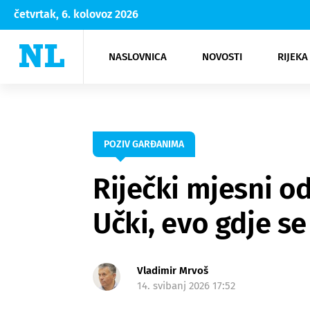
četvrtak, 6. kolovoz 2026
NASLOVNICA
NOVOSTI
RIJEKA
Rijeka
Kultura
Opatija
Hrvatsk
Moda
NK Rije
Sh
POZIV GARĐANIMA
Riječki mjesni o
Učki, evo gdje se 
Vladimir Mrvoš
14. svibanj 2026 17:52