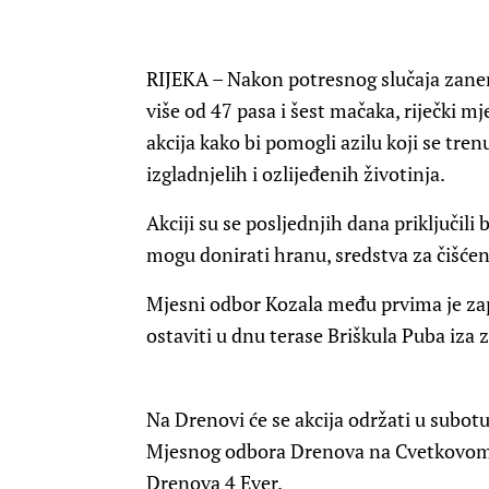
RIJEKA – Nakon potresnog slučaja zanem
više od 47 pasa i šest mačaka, riječki 
akcija kako bi pomogli azilu koji se tren
izgladnjelih i ozlijeđenih životinja.
Akciji su se posljednjih dana priključili b
mogu donirati hranu, sredstva za čišćen
Mjesni odbor Kozala među prvima je za
ostaviti u dnu terase Briškula Puba iza
Na Drenovi će se akcija održati u subotu
Mjesnog odbora Drenova na Cvetkovom t
Drenova 4 Ever.