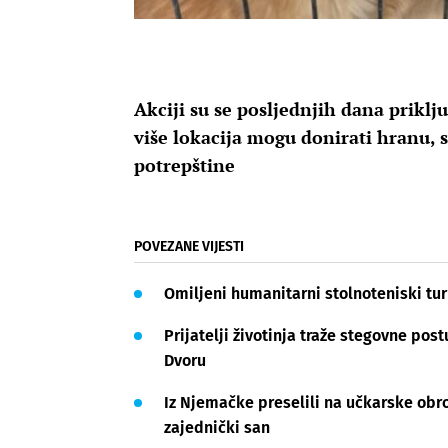
Akciji su se posljednjih dana priklju
više lokacija mogu donirati hranu, s
potrepštine
POVEZANE VIJESTI
Omiljeni humanitarni stolnoteniski tu
Prijatelji životinja traže stegovne pos
Dvoru
Iz Njemačke preselili na učkarske obron
zajednički san