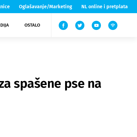
nice
Oglašavanje/Marketing
NL online i pretplata
DIJA
OSTALO
ar
ortovi
 List TV
entari
elgood
Lika & Senj
 za spašene pse na