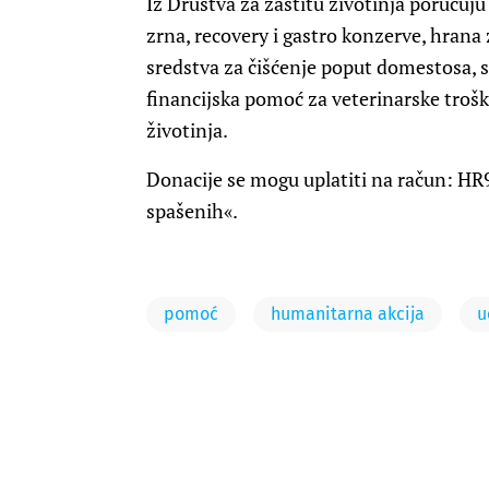
Iz Društva za zaštitu životinja poručuj
zrna, recovery i gastro konzerve, hrana z
sredstva za čišćenje poput domestosa, s
financijska pomoć za veterinarske troškov
životinja.
Donacije se mogu uplatiti na račun: H
spašenih«.
pomoć
humanitarna akcija
u