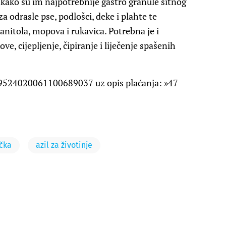
u kako su im najpotrebnije gastro granule sitnog
a odrasle pse, podlošci, deke i plahte te
anitola, mopova i rukavica. Potrebna je i
e, cijepljenje, čipiranje i liječenje spašenih
R9524020061100689037 uz opis plaćanja: »47
čka
azil za životinje