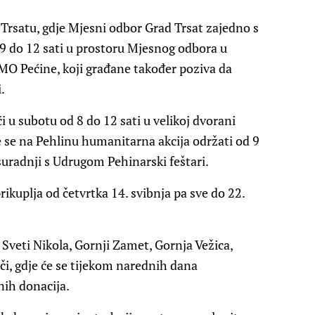
 Trsatu, gdje Mjesni odbor Grad Trsat zajedno s
 9 do 12 sati u prostoru Mjesnog odbora u
i MO Pećine, koji građane također poziva da
.
 u subotu od 8 do 12 sati u velikoj dvorani
e se na Pehlinu humanitarna akcija održati od 9
suradnji s Udrugom Pehinarski feštari.
kuplja od četvrtka 14. svibnja pa sve do 22.
 Sveti Nikola, Gornji Zamet, Gornja Vežica,
či, gdje će se tijekom narednih dana
nih donacija.