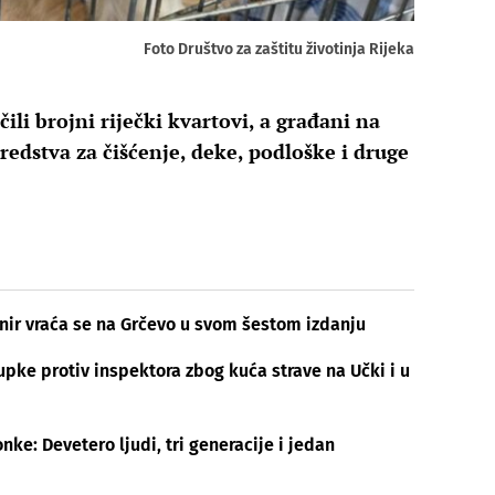
Foto Društvo za zaštitu životinja Rijeka
čili brojni riječki kvartovi, a građani na
redstva za čišćenje, deke, podloške i druge
rnir vraća se na Grčevo u svom šestom izdanju
tupke protiv inspektora zbog kuća strave na Učki i u
ke: Devetero ljudi, tri generacije i jedan