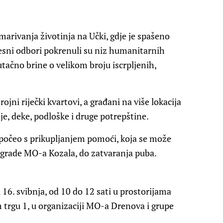
arivanja životinja na Učki, gdje je spašeno
mjesni odbori pokrenuli su niz humanitarnih
utačno brine o velikom broju iscrpljenih,
rojni riječki kvartovi, a građani na više lokacija
je, deke, podloške i druge potrepštine.
počeo s prikupljanjem pomoći, koja se može
 zgrade MO-a Kozala, do zatvaranja puba.
 16. svibnja, od 10 do 12 sati u prostorijama
rgu 1, u organizaciji MO-a Drenova i grupe