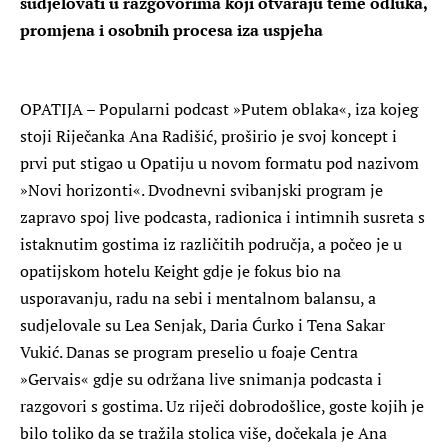
sudjelovati u razgovorima koji otvaraju teme odluka,
promjena i osobnih procesa iza uspjeha
OPATIJA – Popularni podcast »Putem oblaka«, iza kojeg
stoji Riječanka Ana Radišić, proširio je svoj koncept i
prvi put stigao u Opatiju u novom formatu pod nazivom
»Novi horizonti«. Dvodnevni svibanjski program je
zapravo spoj live podcasta, radionica i intimnih susreta s
istaknutim gostima iz različitih područja, a počeo je u
opatijskom hotelu Keight gdje je fokus bio na
usporavanju, radu na sebi i mentalnom balansu, a
sudjelovale su Lea Senjak, Daria Ćurko i Tena Sakar
Vukić. Danas se program preselio u foaje Centra
»Gervais« gdje su održana live snimanja podcasta i
razgovori s gostima. Uz riječi dobrodošlice, goste kojih je
bilo toliko da se tražila stolica više, dočekala je Ana