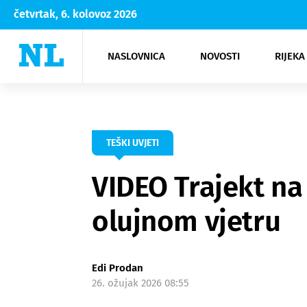
četvrtak, 6. kolovoz 2026
NASLOVNICA
NOVOSTI
RIJEKA
Rijeka
Kultura
Opatija
Hrvatsk
Moda
NK Rije
Sh
TEŠKI UVJETI
VIDEO Trajekt na 
olujnom vjetru
Edi Prodan
26. ožujak 2026 08:55