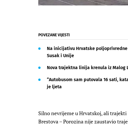
POVEZANE VIJESTI
Na inicijativu Hrvatske poljoprivredne
Susak i Unije
Nova trajektna linija krenula iz Malog
“Autobusom sam putovala 16 sati, kata
je ljeta
Silno nevrijeme u Hrvatskoj, ali trajekti J
Brestova – Porozina nije zaustavio traj