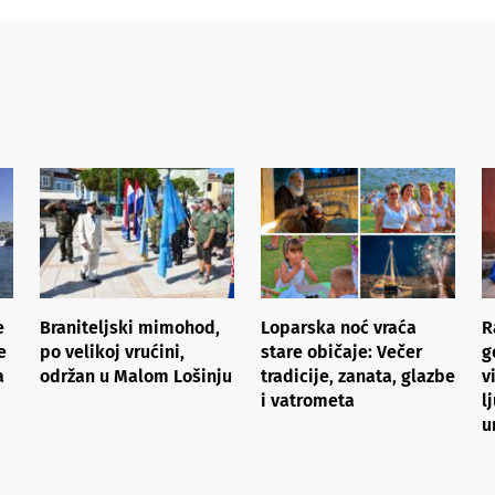
e
Braniteljski mimohod,
Loparska noć vraća
R
e
po velikoj vrućini,
stare običaje: Večer
g
a
održan u Malom Lošinju
tradicije, zanata, glazbe
v
i vatrometa
l
u