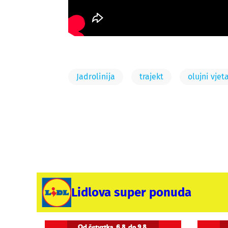
Jadrolinija
trajekt
olujni vjet
Lidlova super ponuda