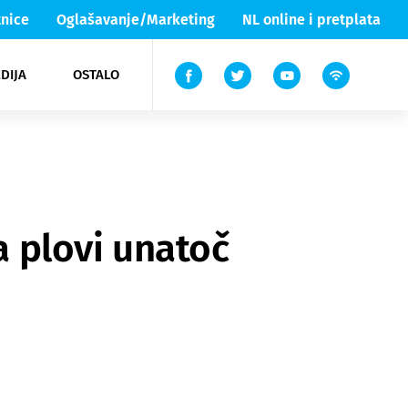
nice
Oglašavanje/Marketing
NL online i pretplata
DIJA
OSTALO
ar
ortovi
 List TV
entari
elgood
Lika & Senj
a plovi unatoč