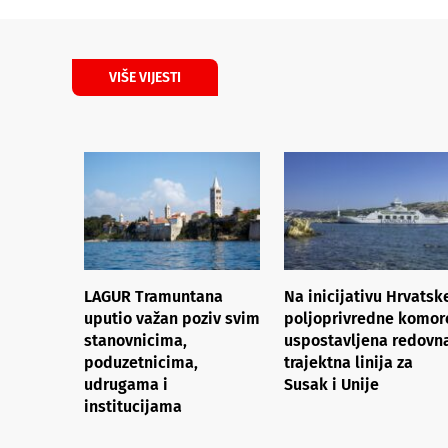
VIŠE VIJESTI
LAGUR Tramuntana
Na inicijativu Hrvatsk
uputio važan poziv svim
poljoprivredne komor
stanovnicima,
uspostavljena redovn
poduzetnicima,
trajektna linija za
udrugama i
Susak i Unije
institucijama