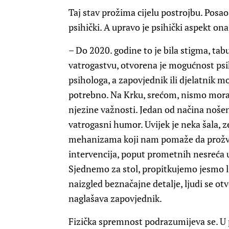
Taj stav prožima cijelu postrojbu. Posao 
psihički. A upravo je psihički aspekt ona
– Do 2020. godine to je bila stigma, t
vatrogastvu, otvorena je mogućnost ps
psihologa, a zapovjednik ili djelatnik m
potrebno. Na Krku, srećom, nismo moral
njezine važnosti. Jedan od načina nošenj
vatrogasni humor. Uvijek je neka šala, 
mehanizama koji nam pomaže da prožva
intervencija, poput prometnih nesreća u 
Sjednemo za stol, propitkujemo jesmo li
naizgled beznačajne detalje, ljudi se otv
naglašava zapovjednik.
Fizička spremnost podrazumijeva se. U p