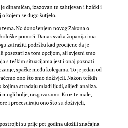
je dinamičan, izazovan te zahtjevan i fizički i
j o kojem se dugo šutjelo.
abu tema. No donošenjem novog Zakona o
ihološke pomoći. Danas svaka županija ima
ogu zatražiti podršku kad procijene da je
i posezati za tom opcijom, ali svjesni smo
a s teškim situacijama jest i onaj poznati
zezanje, spačke među kolegama. To je jedan od
čemo ono što smo doživjeli. Nakon teških
kojima stradaju mladi ljudi, slijedi analiza.
 mogli bolje, razgovaramo. Kroz te male,
ore i procesuiraju ono što su doživjeli,
ostrojbi su prije pet godina uložili značajna