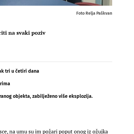
Foto Relja Paškvan
iti na svaki poziv
k tri u četiri dana
arima
ranog objekta, zabilježeno više eksplozija.
sce, na umu su im požari poput onog iz ožujka