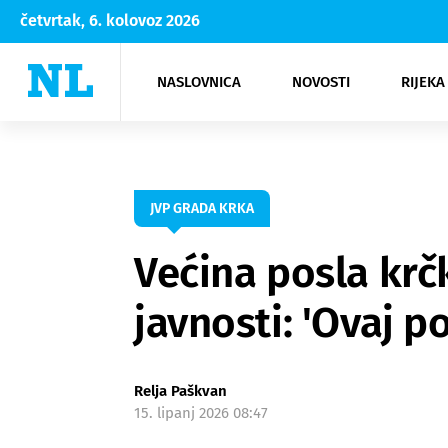
četvrtak, 6. kolovoz 2026
NASLOVNICA
NOVOSTI
RIJEKA
Rijeka
Kultura
Opatija
Hrvatsk
Moda
NK Rije
Sh
JVP GRADA KRKA
Većina posla krčk
javnosti: 'Ovaj p
Relja Paškvan
15. lipanj 2026 08:47