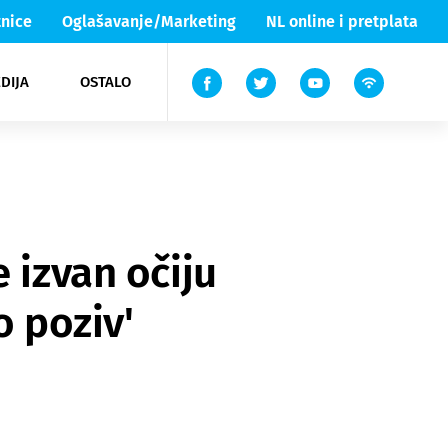
nice
Oglašavanje/Marketing
NL online i pretplata
DIJA
OSTALO
ar
ortovi
 List TV
entari
elgood
Lika & Senj
 izvan očiju
o poziv'