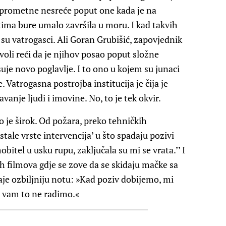
i prometne nesreće poput one kada je na
ma bure umalo završila u moru. I kad takvih
a su vatrogasci. Ali Goran Grubišić, zapovjednik
voli reći da je njihov posao poput složne
isuje novo poglavlje. I to ono u kojem su junaci
. Vatrogasna postrojba institucija je čija je
anje ljudi i imovine. No, to je tek okvir.
o je širok. Od požara, preko tehničkih
tale vrste intervencija’ u što spadaju pozivi
mobitel u usku rupu, zaključala su mi se vrata.’’ I
h filmova gdje se zove da se skidaju mačke sa
aje ozbiljniju notu: »Kad poziv dobijemo, mi
 vam to ne radimo.«