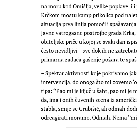
na moru kod Omišlja, velike poplave, il
Krčkom mostu kamp prikolica pod naleti
situacija prva linija pomoći i spašavanj
Javne vatrogasne postrojbe grada Krka, 
obiteljske priče u kojoj se svaki dan isp
često nevidljivi – sve dok ih ne zatrebate
primarna zadaća gašenje požara te spašav
– Spektar aktivnosti koje pokrivamo jak
intervencija, do onoga što mi zovemo ‘os
tipa: ‘’Pao mi je ključ u šaht, pao mi je 
da, ima i onih čuvenih scena iz američki
stabla, smije se Grubišić, ali odmah dod
odreagirati moramo. Odmah. Nema ‘’mi