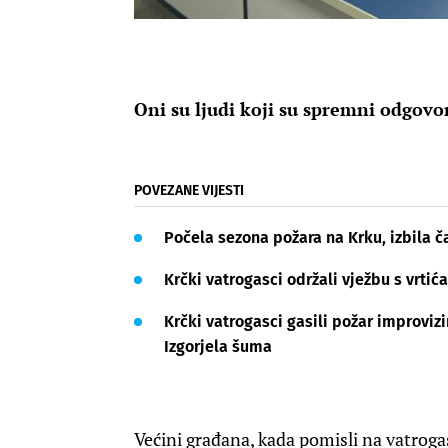
Oni su ljudi koji su spremni odgovor
POVEZANE VIJESTI
Počela sezona požara na Krku, izbila ča
Krčki vatrogasci održali vježbu s vrtić
Krčki vatrogasci gasili požar improvizi
Izgorjela šuma
Većini građana, kada pomisli na vatroga