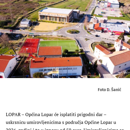
Foto D. Šanić
LOPAR – Općina Lopar će isplatiti prigodni dar –
uskrsnicu umirovljenicima s područja Općine Lopar u
2026. godini i to u iznosu od 50 eura. Umirovljenicima se