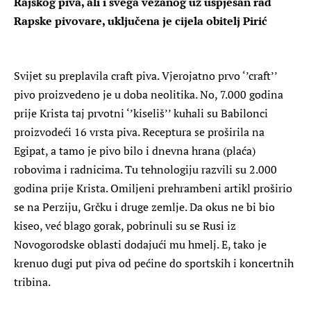
Rajskog piva, ali i svega vezanog uz uspješan rad
Rapske pivovare, uključena je cijela obitelj Pirić
Svijet su preplavila craft piva. Vjerojatno prvo ‘’craft’’
pivo proizvedeno je u doba neolitika. No, 7.000 godina
prije Krista taj prvotni ‘’kiseliš’’ kuhali su Babilonci
proizvodeći 16 vrsta piva. Receptura se proširila na
Egipat, a tamo je pivo bilo i dnevna hrana (plaća)
robovima i radnicima. Tu tehnologiju razvili su 2.000
godina prije Krista. Omiljeni prehrambeni artikl proširio
se na Perziju, Grčku i druge zemlje. Da okus ne bi bio
kiseo, već blago gorak, pobrinuli su se Rusi iz
Novogorodske oblasti dodajući mu hmelj. E, tako je
krenuo dugi put piva od pećine do sportskih i koncertnih
tribina.