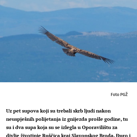
Foto PGŽ
Uz pet supova koji su trebali skrb ljudi nakon
neuspješnih polijetanja iz gnijezda prošle godine, tu
su i dva supa koja su se izlegla u Oporavilištu za
divlje životinje Ruščica kraj Slavonskog Broda. Đuro i