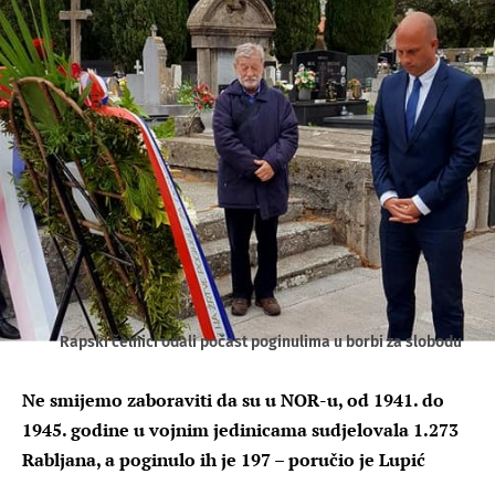
Rapski čelnici odali počast poginulima u borbi za slobodu
Ne smijemo zaboraviti da su u NOR-u, od 1941. do
1945. godine u vojnim jedinicama sudjelovala 1.273
Rabljana, a poginulo ih je 197 – poručio je Lupić