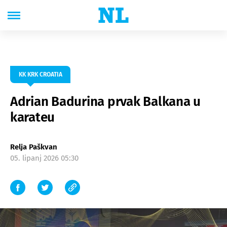
KK KRK CROATIA
Adrian Badurina prvak Balkana u
karateu
Relja Paškvan
05. lipanj 2026 05:30