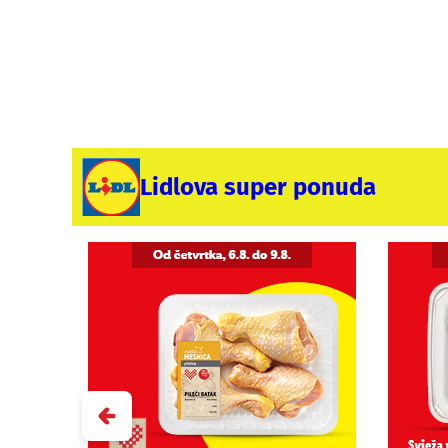
Lidlova super ponuda