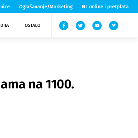
nice
Oglašavanje/Marketing
NL online i pretplata
DIJA
OSTALO
ar
ortovi
 List TV
entari
elgood
Lika & Senj
jama na 1100.