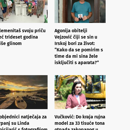
lemenitaš svoju priču
Agonija obitelji
eć trideset godina
Vejzović čiji se sin u
iše glinom
Irskoj bori za život:
“Kako da se pomirim s
time da mi sina žele
isključiti s aparata?”
objednici natječaja za
Vučković: Do kraja rujna
rpanj su Linda
model za 33 tisuće tona
picijarić s fotografijom
otpada zakopanog u