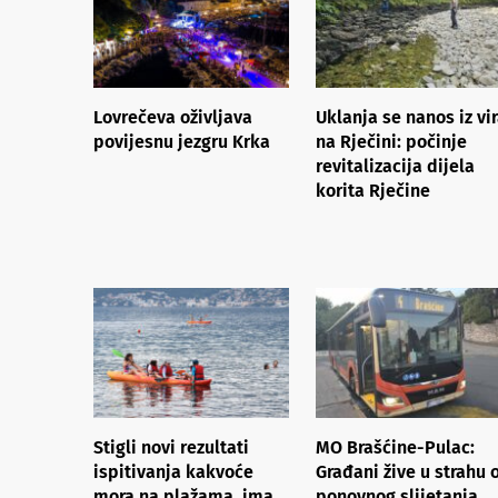
Lovrečeva oživljava
Uklanja se nanos iz vi
povijesnu jezgru Krka
na Rječini: počinje
revitalizacija dijela
korita Rječine
Stigli novi rezultati
MO Brašćine-Pulac:
ispitivanja kakvoće
Građani žive u strahu 
mora na plažama, ima
ponovnog slijetanja