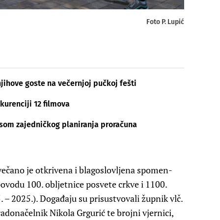
Foto P. Lupić
njihove goste na večernjoj pučkoj fešti
kurenciji 12 filmova
ksom zajedničkog planiranja proračuna
čano je otkrivena i blagoslovljena spomen-
u povodu 100. obljetnice posvete crkve i 1100.
 – 2025.). Događaju su prisustvovali župnik vlč.
donačelnik Nikola Grgurić te brojni vjernici,