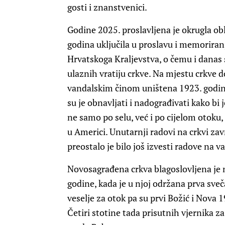
gosti i znanstvenici.
Godine 2025. proslavljena je okrugla oblje
godina uključila u proslavu i memoriranj
Hrvatskoga Kraljevstva, o čemu i danas
ulaznih vratiju crkve. Na mjestu crkve do 
vandalskim činom uništena 1923. godine
su je obnavljati i nadograđivati kako bi 
ne samo po selu, već i po cijelom otoku,
u Americi. Unutarnji radovi na crkvi za
preostalo je bilo još izvesti radove na va
Novosagrađena crkva blagoslovljena je n
godine, kada je u njoj održana prva sveč
veselje za otok pa su prvi Božić i Nova 
Četiri stotine tada prisutnih vjernika z