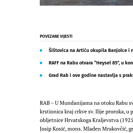
POVEZANE VIJESTI
Šištovica na Artiću okupila Banjolce i 
RAFF na Rabu otvara “Heysel 85”, u kon
Grad Rab i ove godine nastavlja s pra
RAB – U Mundanijama na otoku Rabu sve
krstionica kraj crkve sv. Ilije proroka, 
obljetnice Hrvatskoga Kraljevstva (1925.
Josip Kosić, mons. Mladen Mrakovčić, gra