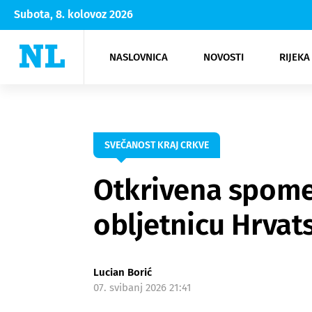
Subota, 8. kolovoz 2026
NASLOVNICA
NOVOSTI
RIJEKA
Rijeka
Kultura
Opatija
Hrvatsk
Moda
NK Rije
Sh
SVEČANOST KRAJ CRKVE
Otkrivena spome
obljetnicu Hrvat
Lucian Borić
07. svibanj 2026 21:41