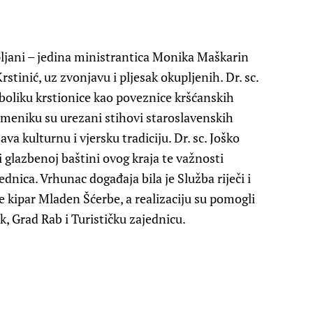
upljani – jedina ministrantica Monika Maškarin
Krstinić, uz zvonjavu i pljesak okupljenih. Dr. sc.
boliku krstionice kao poveznice kršćanskih
omeniku su urezani stihovi staroslavenskih
va kulturnu i vjersku tradiciju. Dr. sc. Joško
i glazbenoj baštini ovog kraja te važnosti
ednica. Vrhunac događaja bila je Služba riječi i
e kipar Mladen Šćerbe, a realizaciju su pomogli
k, Grad Rab i Turističku zajednicu.