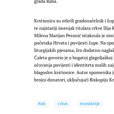
grada Raba.
Krstionicu su otkrili gradonačelnik i ž
te najstariji imenjak titulara crkve Ilija 
Milena Marijan Peranić istaknula je sim
početaka Hrvata i povijesti župe. Na sp
liturgijskih pjesama, što dodatno naglaša
Ćaleta govorio je o bogatoj glagoljaškoj 
očuvanja povijesti i identiteta malih zaj
blagoslov krstionice. Autor spomenika j
brojni donatori, uključujući Biskupiju Kr
Rab
crkva
mundanije