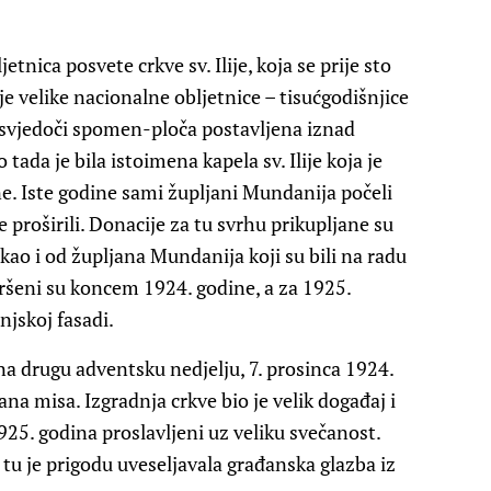
tnica posvete crkve sv. Ilije, koja se prije sto
e velike nacionalne obljetnice – tisućgodišnjice
 svjedoči spomen-ploča postavljena iznad
tada je bila istoimena kapela sv. Ilije koja je
. Iste godine sami župljani Mundanija počeli
je proširili. Donacije za tu svrhu prikupljane su
 kao i od župljana Mundanija koji su bili na radu
vršeni su koncem 1924. godine, a za 1925.
njskoj fasadi.
a drugu adventsku nedjelju, 7. prosinca 1924.
ana misa. Izgradnja crkve bio je velik događaj i
1925. godina proslavljeni uz veliku svečanost.
a tu je prigodu uveseljavala građanska glazba iz