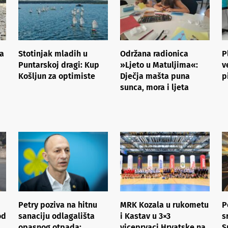
ra
Stotinjak mladih u
Održana radionica
P
Puntarskoj dragi: Kup
»Ljeto u Matuljima«:
v
Košljun za optimiste
Dječja mašta puna
p
sunca, mora i ljeta
Petry poziva na hitnu
MRK Kozala u rukometu
P
od
sanaciju odlagališta
i Kastav u 3×3
s
opasnog otpada;
viceprvaci Hrvatske na
S