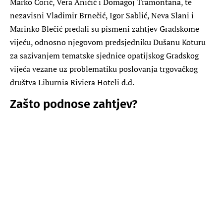
Marko Ćorić, Vera Aničić i Domagoj Tramontana, te
nezavisni Vladimir Brnečić, Igor Sablić, Neva Slani i
Marinko Blečić predali su pismeni zahtjev Gradskome
vijeću, odnosno njegovom predsjedniku Dušanu Koturu
za sazivanjem tematske sjednice opatijskog Gradskog
vijeća vezane uz problematiku poslovanja trgovačkog
društva Liburnia Riviera Hoteli d.d.
Zašto podnose zahtjev?