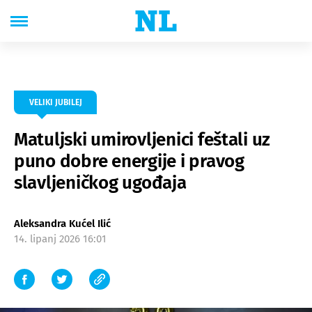
VELIKI JUBILEJ
Matuljski umirovljenici feštali uz
puno dobre energije i pravog
slavljeničkog ugođaja
Aleksandra Kućel Ilić
14. lipanj 2026 16:01