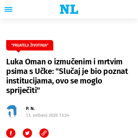
"PRIJATELJI ŽIVOTINJA"
Luka Oman o izmučenim i mrtvim
psima s Učke: "Slučaj je bio poznat
institucijama, ovo se moglo
spriječiti"
P. N.
13. svibanj 2026 13:24