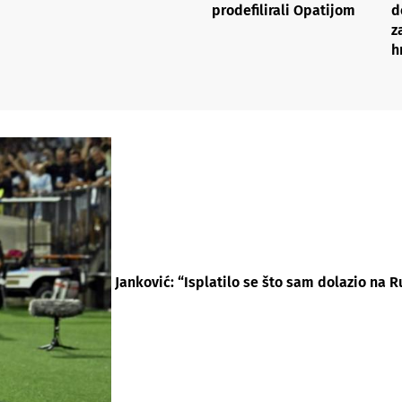
prodefilirali Opatijom
d
z
h
Janković: “Isplatilo se što sam dolazio na 