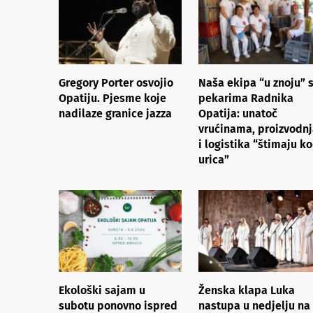
Gregory Porter osvojio
Naša ekipa “u znoju” 
Opatiju. Pjesme koje
pekarima Radnika
nadilaze granice jazza
Opatija: unatoč
vrućinama, proizvodn
i logistika “štimaju k
urica”
Ekološki sajam u
Ženska klapa Luka
subotu ponovno ispred
nastupa u nedjelju na