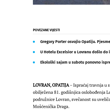
POVEZANE VIJESTI
Gregory Porter osvojio Opatiju. Pjesme
U Hotelu Excelsior u Lovranu došlo do 
Ekološki sajam u subotu ponovno ispre
LOVRAN, OPATIJA
– Ispraćaj travnja u 
obilježena 81. godišnjica oslobođenja 
podružnice Lovran, svečanost su uveličal
Mošćenička Draga.