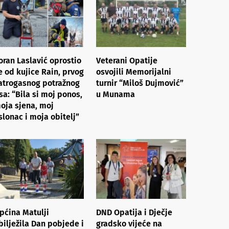
oran Laslavić oprostio
Veterani Opatije
e od kujice Rain, prvog
osvojili Memorijalni
atrogasnog potražnog
turnir “Miloš Dujmović”
sa: “Bila si moj ponos,
u Munama
oja sjena, moj
slonac i moja obitelj”
pćina Matulji
DND Opatija i Dječje
bilježila Dan pobjede i
gradsko vijeće na