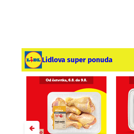
Lidlova super ponuda