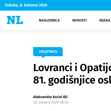
Subota, 8. kolovoz 2026
NASLOVNICA
NOVOSTI
RIJEKA
Rijeka
Kultura
Opatija
Hrvatsk
Moda
NK Rije
Sh
OBLJETNICA
Lovranci i Opatij
81. godišnjice o
Aleksandra Kućel Ilić
30. travanj 2026 06:34