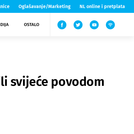
nice
Oglašavanje/Marketing
NL online i pretplata
DIJA
OSTALO
ar
ortovi
 List TV
entari
elgood
Lika & Senj
lili svijeće povodom