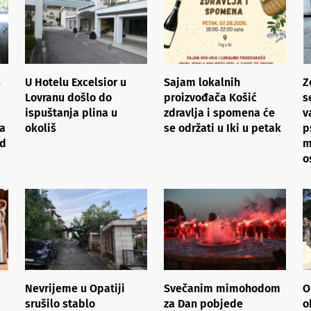
s
U Hotelu Excelsior u
Sajam lokalnih
Z
Lovranu došlo do
proizvođača Košić
s
ispuštanja plina u
zdravlja i spomena će
v
ja
okoliš
se održati u Iki u petak
p
od
m
o
Nevrijeme u Opatiji
Svečanim mimohodom
O
srušilo stablo
za Dan pobjede
o