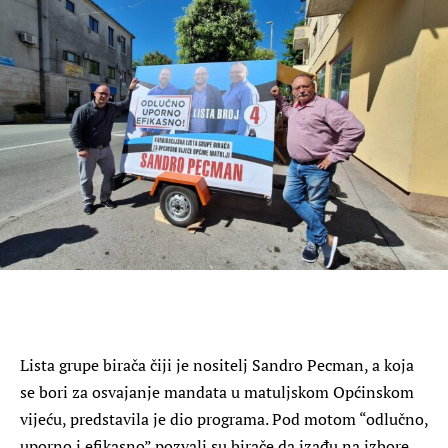
Lista grupe birača čiji je nositelj Sandro Pecman, a koja
se bori za osvajanje mandata u matuljskom Općinskom
vijeću, predstavila je dio programa. Pod motom “odlučno,
uporno i efikasno” pozvali su birače da izađu na izbore