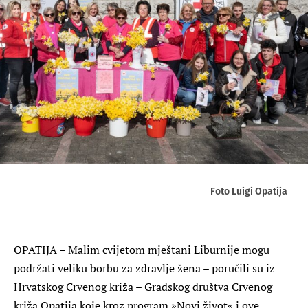
Foto Luigi Opatija
OPATIJA – Malim cvijetom mještani Liburnije mogu
podržati veliku borbu za zdravlje žena – poručili su iz
Hrvatskog Crvenog križa – Gradskog društva Crvenog
križa Opatija koje kroz program »Novi život« i ove