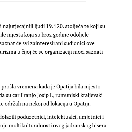
ajutjecajniji ljudi 19. i 20. stoljeća te koji su
vile mjesta koja su kroz godine odoljele
aznat će svi zainteresirani sudionici ove
urizma u čijoj će se organizaciji moći saznati
 prošla vremena kada je Opatija bila mjesto
da su car Franjo Josip I., rumunjski kraljevski
te održali na nekoj od lokacija u Opatiji.
lazili poduzetnici, intelektualci, umjetnici i
zvoju multikulturalnosti ovog jadranskog bisera.