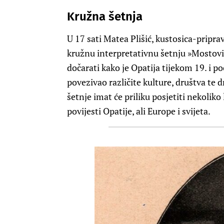
Kružna šetnja
U 17 sati Matea Plišić, kustosica-pripr
kružnu interpretativnu šetnju »Mostovi 
dočarati kako je Opatija tijekom 19. i po
povezivao različite kulture, društva te d
šetnje imat će priliku posjetiti nekoliko
povijesti Opatije, ali Europe i svijeta.