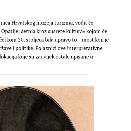
avnica Hrvatskog muzeja turizma, vodit će
Opatije: šetnja kroz susrete kultura« kojom će
četkom 20. stoljeća bila upravo to – most koji je
ržave i politike. Polaznici ove interpretativne
 lokacija koje su zauvijek ostale upisane u