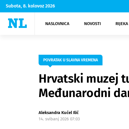
Subota, 8. kolovoz 2026
NASLOVNICA
NOVOSTI
RIJEKA
Rijeka
Kultura
Opatija
Hrvatsk
Moda
NK Rije
Sh
POVRATAK U SLAVNA VREMENA
Hrvatski muzej 
Međunarodni dan
Aleksandra Kućel Ilić
14. svibanj 2026 07:03