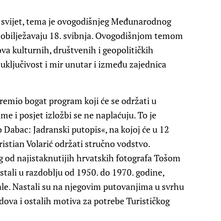
i svijet, tema je ovogodišnjeg Međunarodnog
 obilježavaju 18. svibnja. Ovogodišnjom temom
va kulturnih, društvenih i geopolitičkih
, uključivost i mir unutar i između zajednica
premio bogat program koji će se održati u
me i posjet izložbi se ne naplaćuju. To je
o Dabac: Jadranski putopis«, na kojoj će u 12
istian Volarić održati stručno vodstvo.
g od najistaknutijih hrvatskih fotografa Tošom
stali u razdoblju od 1950. do 1970. godine,
ale. Nastali su na njegovim putovanjima u svrhu
odova i ostalih motiva za potrebe Turističkog