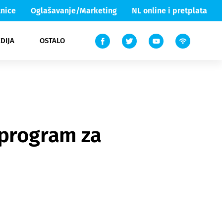
nice
Oglašavanje/Marketing
NL online i pretplata
DIJA
OSTALO
ar
ortovi
 List TV
entari
elgood
Lika & Senj
 program za