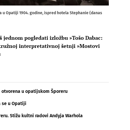
 u Opatiji 1904. godine, ispred hotela Stephanie (danas
još jednom pogledati izložbu »Tošo Dabac:
kružnoj interpretativnoj šetnji »Mostovi
«
ld otvorena u opatijskom Šporeru
 se u Opatiji
reru. Stižu kultni radovi Andyja Warhola