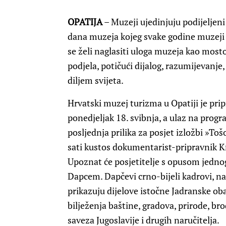
OPATIJA
– Muzeji ujedinjuju podijeljen
dana muzeja kojeg svake godine muzeji
se želi naglasiti uloga muzeja kao mosto
podjela, potičući dijalog, razumijevanje
diljem svijeta.
Hrvatski muzej turizma u Opatiji je pri
ponedjeljak 18. svibnja, a ulaz na progra
posljednja prilika za posjet izložbi »Toš
sati kustos dokumentarist-pripravnik Kr
Upoznat će posjetitelje s opusom jedno
Dapcem. Dapčevi crno-bijeli kadrovi, na
prikazuju dijelove istočne Jadranske ob
bilježenja baštine, gradova, prirode, br
saveza Jugoslavije i drugih naručitelja.