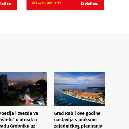
Poezija i zvezde va
Grad Rab i ove godine
aštelu” u utorak u
nastavlja s praksom
radu Grobniku uz
zajedničkog planiranja