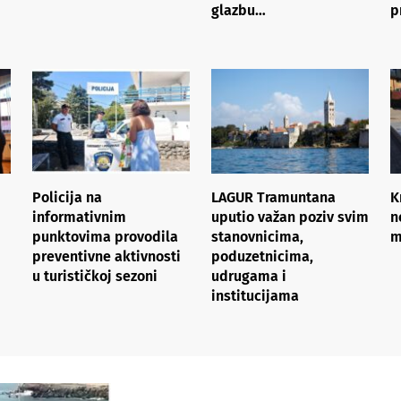
glazbu…
p
Policija na
LAGUR Tramuntana
K
informativnim
uputio važan poziv svim
n
punktovima provodila
stanovnicima,
m
preventivne aktivnosti
poduzetnicima,
u turističkoj sezoni
udrugama i
institucijama