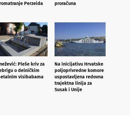
romatranje Perzeida
proračuna
nežević: Pleše kriv za
Na inicijativu Hrvatske
ebrigu o delničkim
poljoprivredne komore
etalnim visibabama
uspostavljena redovna
trajektna linija za
Susak i Unije