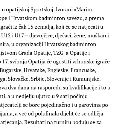
ja u opatijskoj Sportskoj dvorani »Marino
rope i Hrvatskom badminton savezu, a prema
rači iz čak 15 zemalja, koji će se natjecati u
U15 i U17 – djevojčice, dječaci, žene, muškarci
nira, u organizaciji Hrvatskog badminton
ljstvom Grada Opatije, TZG-a Opatije i
17. svibnja Opatija će ugostiti vrhunske igrače
 Bugarske, Hrvatske, Engleske, Francuske,
a, Slovačke, Srbije, Slovenije i Rumunjske.
prva dva dana na rasporedu su kvalifikacije i to u
ti, a u nedjelju ujutro u 9 sati počinju
tjecatelji se bore pojedinačno i u parovima po
a, a već od polufinala dijelit će se odličja
natjecanja. Rezultati na turniru boduju se za