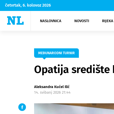
četvrtak, 6. kolovoz 2026
NASLOVNICA
NOVOSTI
RIJEKA
Rijeka
Kultura
Opatija
Hrvatsk
Moda
NK Rije
Sh
MEĐUNARODNI TURNIR
Opatija središte
Aleksandra Kućel Ilić
14. svibanj 2026 21:44