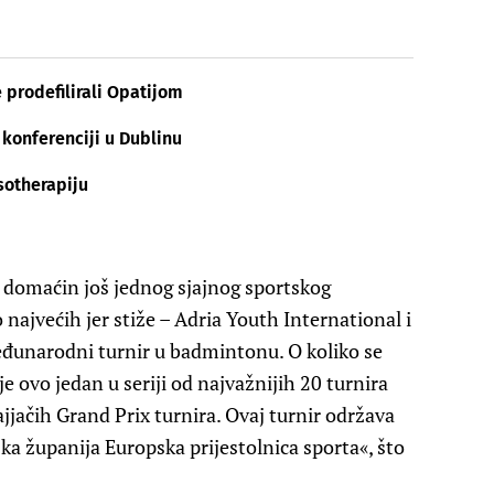
rodefilirali Opatijom
 konferenciji u Dublinu
sotherapiju
i domaćin još jednog sjajnog sportskog
najvećih jer stiže – Adria Youth International i
eđunarodni turnir u badmintonu. O koliko se
e ovo jedan u seriji od najvažnijih 20 turnira
ajjačih Grand Prix turnira. Ovaj turnir održava
ka županija Europska prijestolnica sporta«, što