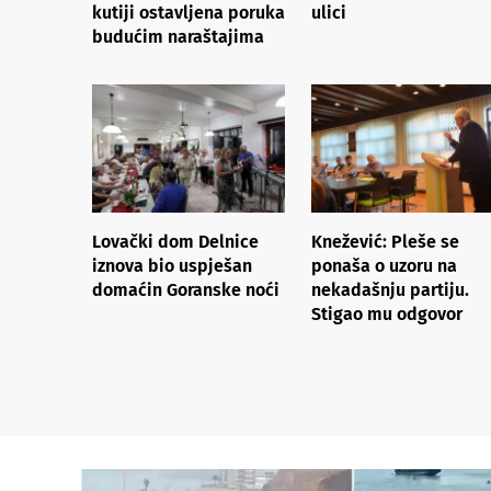
kutiji ostavljena poruka
ulici
budućim naraštajima
Lovački dom Delnice
Knežević: Pleše se
iznova bio uspješan
ponaša o uzoru na
domaćin Goranske noći
nekadašnju partiju.
Stigao mu odgovor