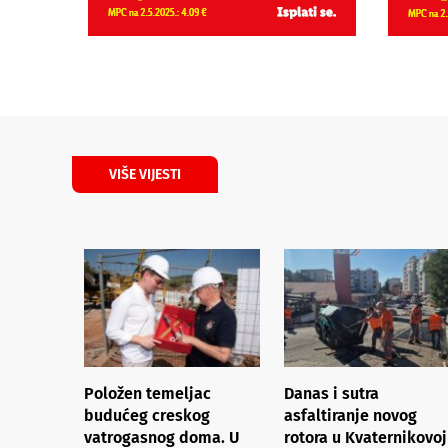
VIŠE VIJESTI
Položen temeljac
Danas i sutra
budućeg creskog
asfaltiranje novog
vatrogasnog doma. U
rotora u Kvaternikovoj