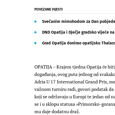
POVEZANE VIJESTI
Svečanim mimohodom za Dan pobjede p
DND Opatija i Dječje gradsko vijeće na
Grad Opatija donirao opatijsku Thalas
OPATIJA – Krajem tjedna Opatija će bit
događanja, ovog puta jednog od svakako 
Adria U 17 International Grand Prix, m
važnom turniru radi, govori podatak da j
koji se održavaju u Europi te jedan od n
se i u sklopu statusa »Primorsko-gorans
mu daje dodatnu draž.