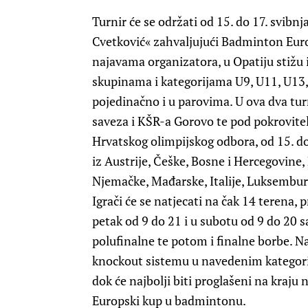
Turnir će se održati od 15. do 17. svibn
Cvetković« zahvaljujući Badminton Eu
najavama organizatora, u Opatiju stižu ig
skupinama i kategorijama U9, U11, U13, 
pojedinačno i u parovima. U ova dva tur
saveza i KŠR-a Gorovo te pod pokrovite
Hrvatskog olimpijskog odbora, od 15. do 
iz Austrije, Češke, Bosne i Hercegovine,
Njemačke, Mađarske, Italije, Luksemburg
Igrači će se natjecati na čak 14 terena, 
petak od 9 do 21 i u subotu od 9 do 20 sa
polufinalne te potom i finalne borbe. Na
knockout sistemu u navedenim kategorijam
dok će najbolji biti proglašeni na kraju 
Europski kup u badmintonu.