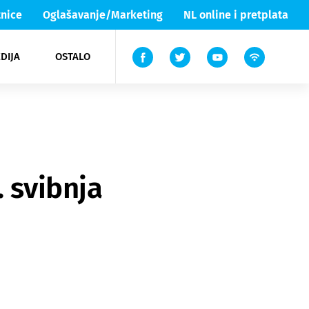
nice
Oglašavanje/Marketing
NL online i pretplata
DIJA
OSTALO
ar
ortovi
 List TV
entari
elgood
Lika & Senj
 svibnja