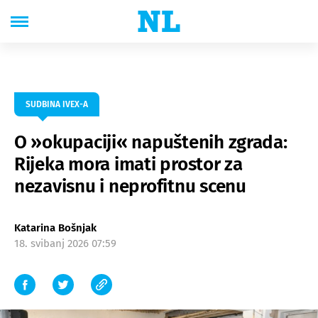
SUDBINA IVEX-A
O »okupaciji« napuštenih zgrada:
Rijeka mora imati prostor za
nezavisnu i neprofitnu scenu
Katarina Bošnjak
18. svibanj 2026 07:59