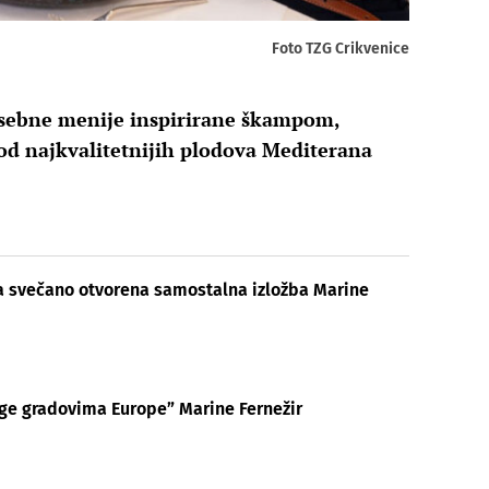
Foto TZG Crikvenice
osebne menije inspirirane škampom,
d najkvalitetnijih plodova Mediterana
ca svečano otvorena samostalna izložba Marine
age gradovima Europe” Marine Fernežir