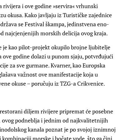
 rivijera i ove godine »servira« vrhunski
zu okusa. Kako javljaju iz Turističke zajednice
 održava se Festival škampa, jedinstvena eno-
 najcjenjenijih morskih delicija ovog kraja.
je kao pilot-projekt okupilo brojne ljubitelje
 ove godine dolazi u punom sjaju, potvrđujući
acije za sve gurmane. Kvarner, kao Europska
lašava važnost ove manifestacije koja u
tvene okuse – poručuju iz TZG-a Crikvenice.
restorani diljem rivijere pripremat će posebne
vog podneblja i jednim od najkvalitetnijih
nodolskog kanala poznat je po svojoj iznimnoj
oj kombinaciji morske i bočate vode, što ga čini