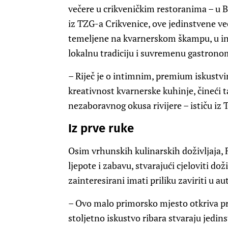
večere u crikveničkim restoranima – u Bu
iz TZG-a Crikvenice, ove jedinstvene v
temeljene na kvarnerskom škampu, u int
lokalnu tradiciju i suvremenu gastrono
– Riječ je o intimnim, premium iskustvi
kreativnost kvarnerske kuhinje, čineći 
nezaboravnog okusa rivijere – ističu iz
Iz prve ruke
Osim vrhunskih kulinarskih doživljaja, 
ljepote i zabavu, stvarajući cjeloviti dož
zainteresirani imati priliku zaviriti u a
– Ovo malo primorsko mjesto otkriva pra
stoljetno iskustvo ribara stvaraju jedin