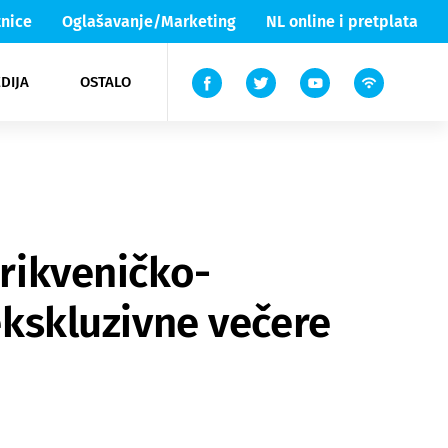
nice
Oglašavanje/Marketing
NL online i pretplata
DIJA
OSTALO
ar
ortovi
 List TV
entari
elgood
Lika & Senj
crikveničko-
 ekskluzivne večere