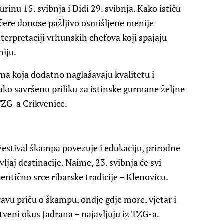
rinu 15. svibnja i Didi 29. svibnja. Kako ističu
ečere donose pažljivo osmišljene menije
erpretaciji vrhunskih chefova koji spajaju
miju.
ma koja dodatno naglašavaju kvalitetu i
tako savršenu priliku za istinske gurmane željne
 TZG-a Crikvenice.
Festival škampa povezuje i edukaciju, prirodne
ivljaj destinacije. Naime, 23. svibnja će svi
utentično srce ribarske tradicije – Klenovicu.
vu priču o škampu, ondje gdje more, vjetar i
stveni okus Jadrana – najavljuju iz TZG-a.