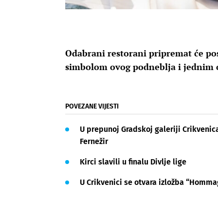
Odabrani restorani pripremat će p
simbolom ovog podneblja i jednim o
POVEZANE VIJESTI
U prepunoj Gradskoj galeriji Crikveni
Fernežir
Kirci slavili u finalu Divlje lige
U Crikvenici se otvara izložba “Homm