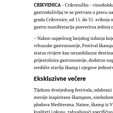
CRIKVENICA
– Crikveničko – vinodolska
gastrodoživljaj te se pretvara u pravu oa
grada Crikvenice, od 15. do 31. svibnja
gastro manifestacija posvećena jednoj od
– Nakon uspješnog lanjskog izdanja koje 
vrhunske gastronomije, Festival škampa
status rivijere kao nezaobilazne destin
prijestolnica gastronomije, dodatno nag
središte stavlja škamp i njegove jedins
Ekskluzivne večere
Tijekom dvotjednog festivala, odabrani 
menije inspirirane škampom, simbolom o
plodova Mediterana. Naime, škamp iz Vi
kvaliteti i okusu, zahvaljujući specifičn