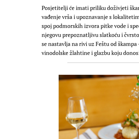
Posjetitelji će imati priliku doživjeti š
vađenje vrša i upoznavanje s lokaliteti
spoj podmorskih izvora pitke vode i spe
njegovu prepoznatljivu slatkoću i čvrst
se nastavlja na rivi uz Feštu od škampa 
vinodolske žlahtine i glazbu koju donosi