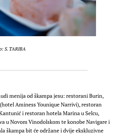
o: S. TARIBA
onudi menija od škampa jesu: restorani Burin,
 (hotel Aminess Younique Narrivi), restoran
Kantunić i restoran hotela Marina u Selcu,
Nava u Novom Vinodolskom te konobe Navigare i
la škampa bit će održane i dvije ekskluzivne