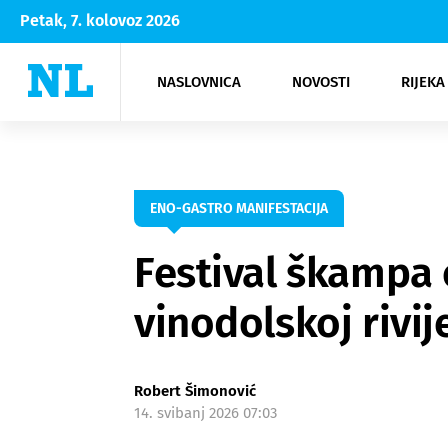
Petak, 7. kolovoz 2026
NASLOVNICA
NOVOSTI
RIJEKA
Rijeka
Kultura
Opatija
Hrvatsk
Moda
NK Rije
Sh
ENO-GASTRO MANIFESTACIJA
Festival škampa o
vinodolskoj rivij
Robert Šimonović
14. svibanj 2026 07:03