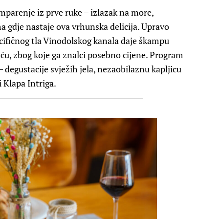
kamparenje iz prve ruke – izlazak na more,
ma gdje nastaje ova vrhunska delicija. Upravo
cifičnog tla Vinodolskog kanala daje škampu
oću, zbog koje ga znalci posebno cijene. Program
– degustacije svježih jela, nezaobilaznu kapljicu
 Klapa Intriga.