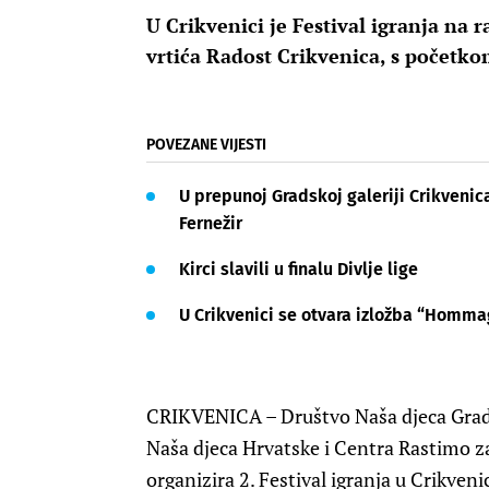
U Crikvenici je Festival igranja na 
vrtića Radost Crikvenica, s početkom
POVEZANE VIJESTI
U prepunoj Gradskoj galeriji Crikveni
Fernežir
Kirci slavili u finalu Divlje lige
U Crikvenici se otvara izložba “Homm
CRIKVENICA – Društvo Naša djeca Grada
Naša djeca Hrvatske i Centra Rastimo z
organizira 2. Festival igranja u Crikven