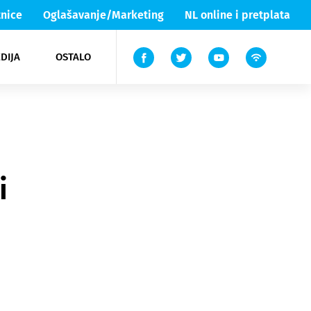
nice
Oglašavanje/Marketing
NL online i pretplata
DIJA
OSTALO
ar
ortovi
 List TV
entari
elgood
Lika & Senj
i