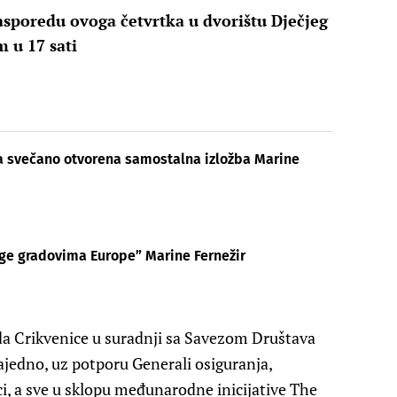
rasporedu ovoga četvrtka u dvorištu Dječjeg
 u 17 sati
ca svečano otvorena samostalna izložba Marine
age gradovima Europe” Marine Fernežir
 Crikvenice u suradnji sa Savezom Društava
ajedno, uz potporu Generali osiguranja,
ici, a sve u sklopu međunarodne inicijative The