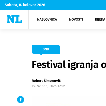
Subota, 8. kolovoz 2026
NASLOVNICA
NOVOSTI
RIJEKA
Rijeka
Kultura
Opatija
Hrvatsk
Moda
NK Rije
Sh
DND
Festival igranja 
Robert Šimonović
19. svibanj 2026 12:05