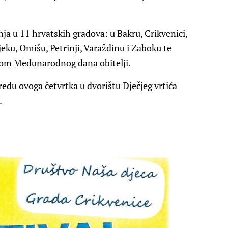
nja u 11 hrvatskih gradova: u Bakru, Crikvenici,
eku, Omišu, Petrinji, Varaždinu i Zaboku te
odom Međunarodnog dana obitelji.
oredu ovoga četvrtka u dvorištu Dječjeg vrtića
.