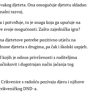
” svakog djeteta. Ona omogućuje djetetu skladan
onalni razvoj.
a i potvrđuje, to je snaga koja ga upućuje na
ve svoje mogućnosti. Zašto zajednička igra?
vi na djetetove potrebe pozitivno utječu na
dnose djeteta s drugima, pa čak i školski uspjeh.
d kojih je odnos privrženosti s roditeljima
 učinkovit i dugotrajan način jačanja tog
 Crikvenice s radošću pozivaju djecu i njihove
z crikveničkog DND-a.