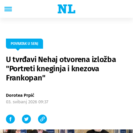
POVRATAK U SENJ
U tvrđavi Nehaj otvorena izložba
"Portreti kneginja i knezova
Frankopan"
Dorotea Prpić
03. svibanj 2026 09:37