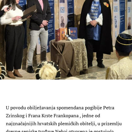
U povodu obilježavanja spomendana pogibije Petra
Zrinskog i Frana Krste Frankopana , jedne od
najznačajnijih hrvatskih plemićkih obitelji, u prizemlju
drevne senjske tvrđave Nehaj otvorena je gostujuća