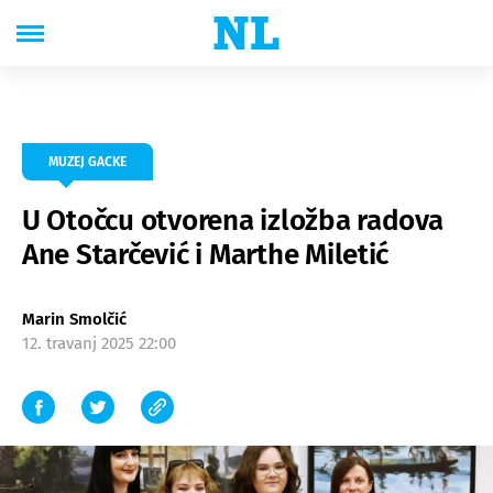
MUZEJ GACKE
U Otočcu otvorena izložba radova
Ane Starčević i Marthe Miletić
Marin Smolčić
12. travanj 2025 22:00