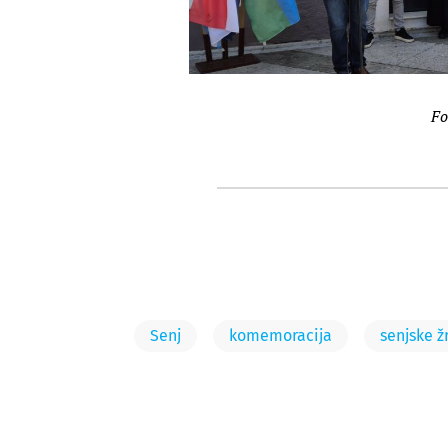
Fo
Senj
komemoracija
senjske ž