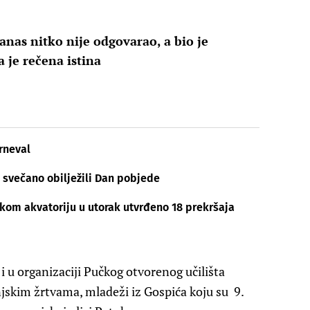
anas nitko nije odgovarao, a bio je
 je rečena istina
rneval
 svečano obilježili Dan pobjede
om akvatoriju u utorak utvrđeno 18 prekršaja
 u organizaciji Pučkog otvorenog učilišta
skim žrtvama, mladeži iz Gospića koju su 9.