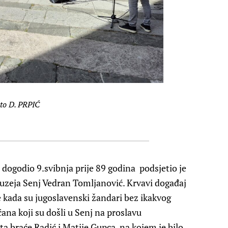
to D. PRPIĆ
e dogodio 9.svibnja prije 89 godina podsjetio je
uzeja Senj Vedran Tomljanović. Krvavi događaj
e kada su jugoslavenski žandari bez ikakvog
ana koji su došli u Senj
na proslavu
ta braće Radić i Matije Gupca
, na kojem je bilo