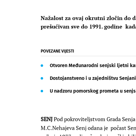
Nažalost za ovaj okrutni zločin do d
prešućivan sve do 1991. godine kada
POVEZANE VIJESTI
Otvoren Međunarodni senjski ljetni ka
Dostojanstveno i u zajedništvu Senjani
U nadzoru pomorskog prometa u senjsk
SENJ
Pod pokroviteljstvom Grada Senja i
M.C.Nehajeva Senj odana je počast Senj