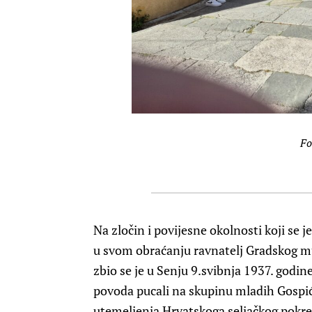
Fo
Na zločin i povijesne okolnosti koji se j
u svom obraćanju ravnatelj Gradskog m
zbio se je u Senju 9.svibnja 1937. godin
povoda pucali na skupinu mladih Gospić
utemeljenja Hrvatskoga seljačkog pokre