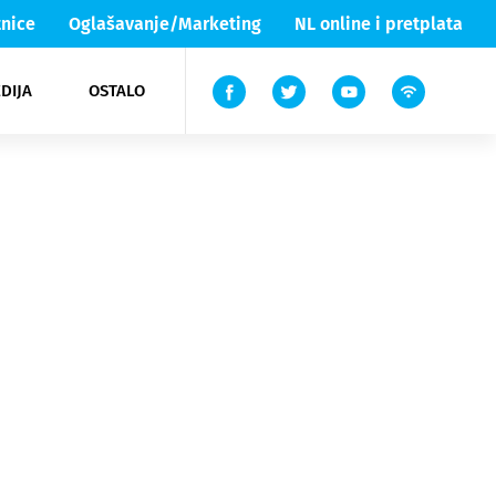
nice
Oglašavanje/Marketing
NL online i pretplata
DIJA
OSTALO
ar
ortovi
 List TV
entari
elgood
Lika & Senj