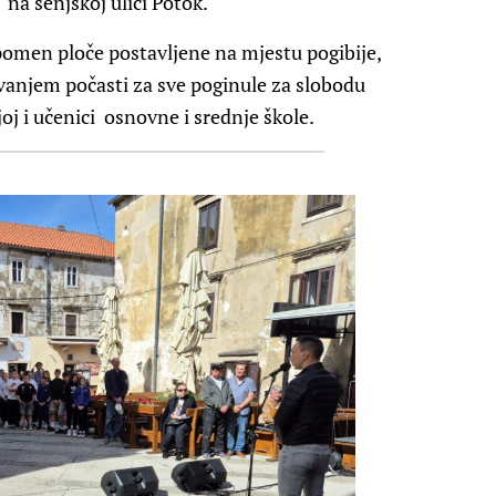
na senjskoj ulici Potok.
omen ploče postavljene na mjestu pogibije,
anjem počasti za sve poginule za slobodu
joj i učenici osnovne i srednje škole.