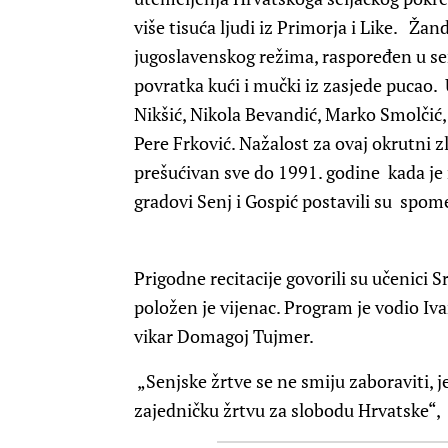
više tisuća ljudi iz Primorja i Like. Ža
jugoslavenskog režima, raspoređen u sen
povratka kući i mučki iz zasjede pucao.
Nikšić, Nikola Bevandić, Marko Smolčić, 
Pere Frković. Nažalost za ovaj okrutni z
prešućivan sve do 1991. godine kada je 
gradovi Senj i Gospić postavili su spo
Prigodne recitacije govorili su učenici 
položen je vijenac. Program je vodio Ivan
vikar Domagoj Tujmer.
„Senjske žrtve se ne smiju zaboraviti, j
zajedničku žrtvu za slobodu Hrvatske“,