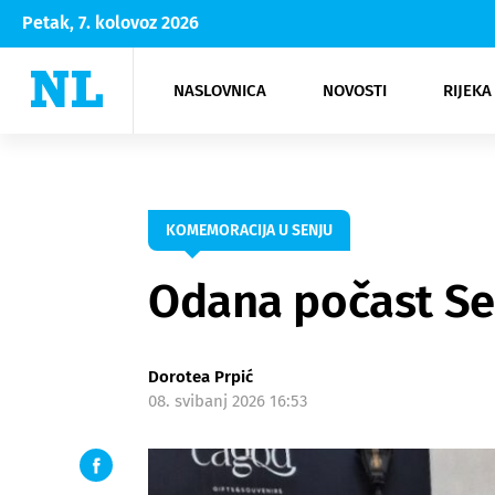
Petak, 7. kolovoz 2026
NASLOVNICA
NOVOSTI
RIJEKA
Rijeka
Kultura
Opatija
Hrvatsk
Moda
NK Rije
Sh
KOMEMORACIJA U SENJU
Odana počast Se
Dorotea Prpić
08. svibanj 2026 16:53