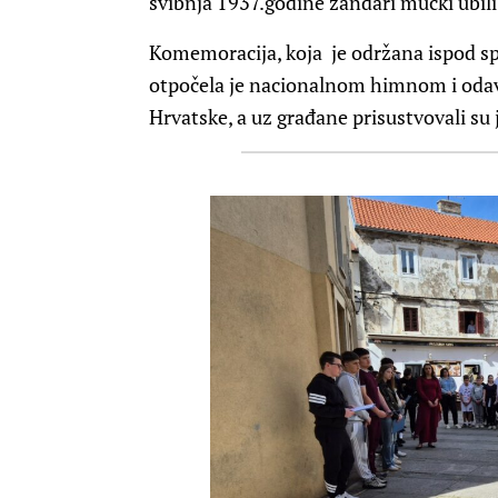
svibnja 1937.godine žandari mučki ubili 
Komemoracija, koja je održana ispod sp
otpočela je nacionalnom himnom i odav
Hrvatske, a uz građane prisustvovali su 