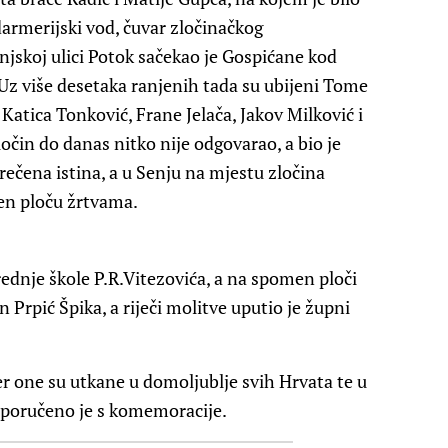
ndarmerijski vod, čuvar zločinačkog
jskoj ulici Potok sačekao je Gospićane kod
 Uz više desetaka ranjenih tada su ubijeni Tome
Katica Tonković, Frane Jelača, Jakov Milković i
ločin do danas nitko nije odgovarao, a bio je
rečena istina, a u Senju na mjestu zločina
men ploču žrtvama.
Srednje škole P.R.Vitezovića, a na spomen ploči
 Prpić Špika, a riječi molitve uputio je župni
er one su utkane u domoljublje svih Hrvata te u
 poručeno je s komemoracije.