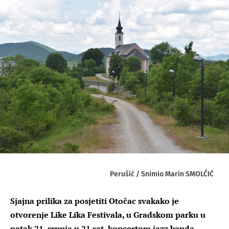
Perušić / Snimio Marin SMOLČIĆ
Sjajna prilika za posjetiti Otočac svakako je
otvorenje Like Lika Festivala, u Gradskom parku u
petak 21. srpnja u 21 sat, koncertom jazz banda