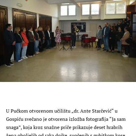
U Pučkom otvorenom učilištu „dr. Ante Starčević“ u
Gospiću svečano je otvorena izložba fotografija “Ja sam
snaga”, koja kroz snažne priče prikazuje deset hrabrih
žena oboljelih od raka dojke, suočenih s gubitkom kose