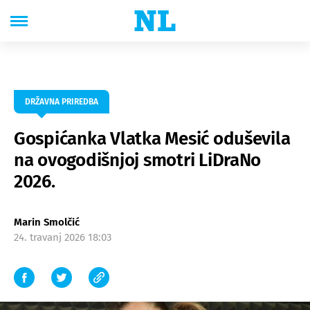
DRŽAVNA PRIREDBA
Gospićanka Vlatka Mesić oduševila
na ovogodišnjoj smotri LiDraNo
2026.
Marin Smolčić
24. travanj 2026 18:03