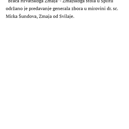
“Braća Hrvatskoga Zmaja”- Zmajskoga stola u Splitu
održano je predavanje generala zbora u mirovini dr. sc.
Mirka Šundova, Zmaja od Svilaje.