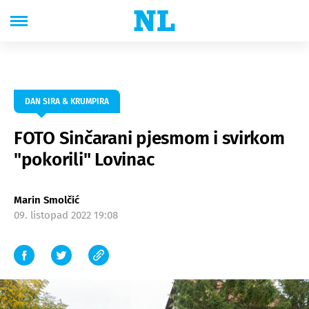
DAN SIRA & KRUMPIRA
FOTO Sinčarani pjesmom i svirkom
"pokorili" Lovinac
Marin Smolčić
09. listopad 2022 19:08