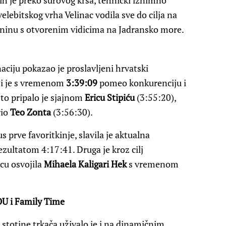
 ih je preko surovog krša, tehnički iznimno
lebitskog vrha Velinac vodila sve do cilja na
aninu s otvorenim vidicima na Jadransko more.
ciju pokazao je proslavljeni hrvatski
oji je s vremenom
3:39:09
pomeo konkurenciju i
to pripalo je sjajnom
Ericu Stipiću
(3:55:20),
rio
Teo Zonta
(3:56:30).
 prve favoritkinje, slavila je aktualna
ezultatom 4:17:41. Druga je kroz cilj
cu osvojila
Mihaela Kaligari Hek
s vremenom
OU i Family Time
stotine trkača uživalo je i na dinamičnim