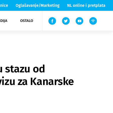
nice
Oglašavanje/Marketing
NL online i pretplata
DIJA
OSTALO
ar
ortovi
 List TV
entari
elgood
Lika & Senj
vu stazu od
vizu za Kanarske