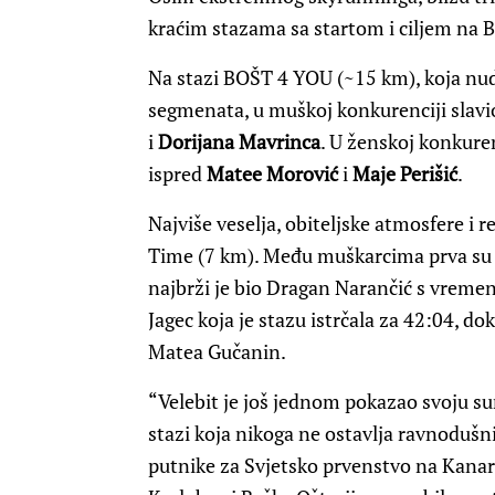
kraćim stazama sa startom i ciljem na 
Na stazi BOŠT 4 YOU (~15 km), koja nud
segmenata, u muškoj konkurenciji slavi
i
Dorijana Mavrinca
. U ženskoj konkuren
ispred
Matee Morović
i
Maje Perišić
.
Najviše veselja, obiteljske atmosfere i 
Time (7 km). Među muškarcima prva su m
najbrži je bio Dragan Narančić s vreme
Jagec koja je stazu istrčala za 42:04, do
Matea Gučanin.
“Velebit je još jednom pokazao svoju su
stazi koja nikoga ne ostavlja ravnoduš
putnike za Svjetsko prvenstvo na Kana