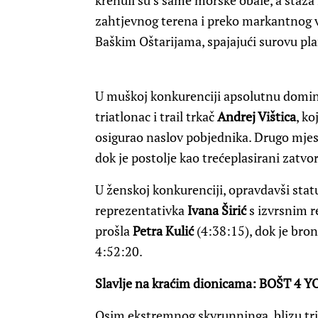
krenuli su s same morske obale, a staza
zahtjevnog terena i preko markantnog ve
Baškim Oštarijama, spajajući surovu pl
U muškoj konkurenciji apsolutnu domina
triatlonac i trail trkač
Andrej Vištica
, k
osigurao naslov pobjednika. Drugo mjes
dok je postolje kao trećeplasirani zatvo
U ženskoj konkurenciji, opravdavši status
reprezentativka
Ivana Širić
s izvrsnim r
prošla
Petra Kulić
(4:38:15), dok je bron
4:52:20.
Slavlje na kraćim dionicama: BOŠT 4 Y
Osim ekstremnog skyrunninga, blizu tri 