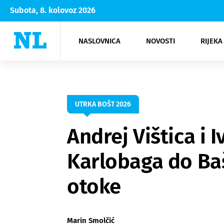
Subota, 8. kolovoz 2026
NASLOVNICA
NOVOSTI
RIJEKA
Rijeka
Kultura
Opatija
Hrvatsk
Moda
NK Rije
Sh
UTRKA BOŠT 2026
Andrej Vištica i 
Karlobaga do Baš
otoke
Marin Smolčić