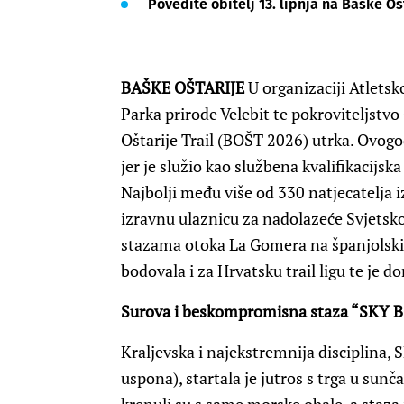
Povedite obitelj 13. lipnja na Baške Ošt
BAŠKE OŠTARIJE
U organizaciji Atletsk
Parka prirode Velebit te pokroviteljstv
Oštarije Trail (BOŠT 2026) utrka. Ovog
jer je služio kao službena kvalifikacijs
Najbolji među više od 330 natjecatelja 
izravnu ulaznicu za nadolazeće Svjetsko
stazama otoka La Gomera na španjolski
bodovala i za Hrvatsku trail ligu te je d
Surova i beskompromisna staza “SKY 
Kraljevska i najekstremnija disciplina
uspona), startala je jutros s trga u sun