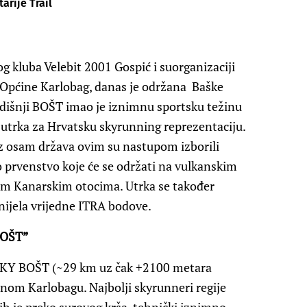
arije Trail
og kluba Velebit 2001 Gospić i suorganizaciji
o Općine Karlobag, danas je održana Baške
odišnji BOŠT imao je iznimnu sportsku težinu
ka utrka za Hrvatsku skyrunning reprezentaciju.
iz osam država ovim su nastupom izborili
 prvenstvo koje će se održati na vulkanskim
m Kanarskim otocima. Utrka se također
onijela vrijedne ITRA bodove.
BOŠT”
, SKY BOŠT (~29 km uz čak +2100 metara
čanom Karlobagu. Najbolji skyrunneri regije