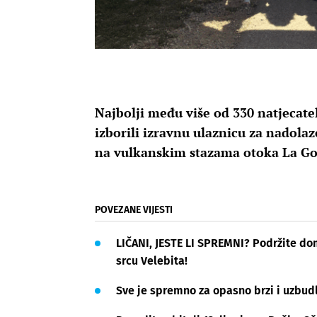
Najbolji među više od 330 natjecat
izborili izravnu ulaznicu za nadolaz
na vulkanskim stazama otoka La G
POVEZANE VIJESTI
LIČANI, JESTE LI SPREMNI? Podržite doma
srcu Velebita!
Sve je spremno za opasno brzi i uzbudl