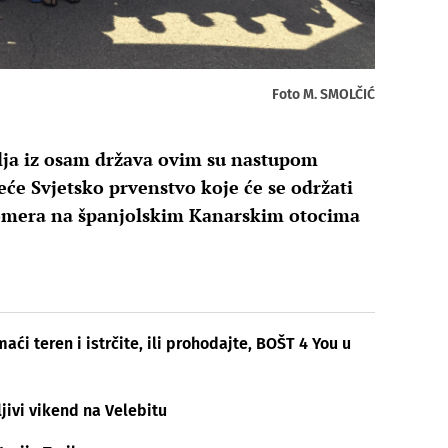
Foto M. SMOLČIĆ
elja iz osam država ovim su nastupom
eće Svjetsko prvenstvo koje će se održati
omera na španjolskim Kanarskim otocima
ći teren i istrčite, ili prohodajte, BOŠT 4 You u
jivi vikend na Velebitu