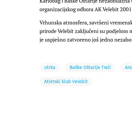
Karlobag i Baške Oštarije nezaobilazna 
organizacijskog odbora AK Velebit 2001
Vrhunska atmosfera, savršeni vremenski
prirode Velebit zaključeni su podjelom
je uspješno zatvoreno još jedno nezabor
utrka
Baške Oštarije Trail
And
Atletski klub Velebit