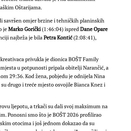
Baškim Oštarijama.
i savršen omjer brzine i tehničkih planinskih
o je
Marko Gorički
(1:46:04) ispred
Dane Opare
ciji najbrža je bila
Petra Kontić
(2:08:41),
rekreativaca privukla je dionica BOŠT Family
jesta u potpunosti pripala obitelji Narančić, a
nom 29:36. Kod žena, pobjedu je odnijela Nina
k su drugo i treće mjesto osvojile Bianca Knez i
rovu ljepotu, a trkači su dali svoj maksimum na
nim. Ponosni smo što je BOŠT 2026 profilirao
rskim otocima i još jednom dokazao da su