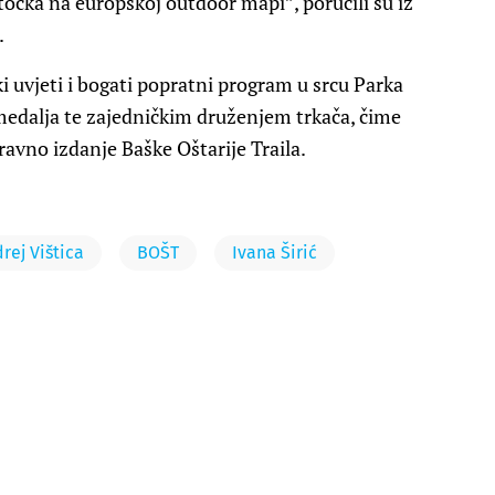
točka na europskoj outdoor mapi”, poručili su iz
.
 uvjeti i bogati popratni program u srcu Parka
 medalja te zajedničkim druženjem trkača, čime
avno izdanje Baške Oštarije Traila.
rej Vištica
BOŠT
Ivana Širić