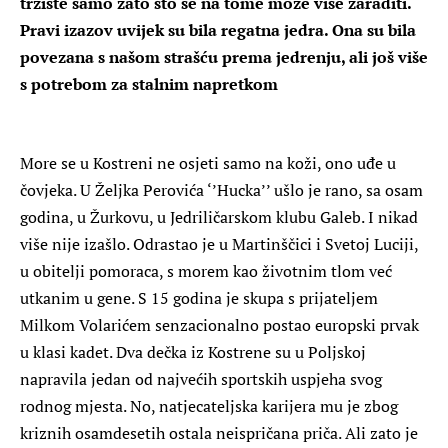
tržište samo zato što se na tome može više zaraditi.
Pravi izazov uvijek su bila regatna jedra. Ona su bila
povezana s našom strašću prema jedrenju, ali još više
s potrebom za stalnim napretkom
More se u Kostreni ne osjeti samo na koži, ono uđe u
čovjeka. U Željka Perovića ‘’Hucka’’ ušlo je rano, sa osam
godina, u Žurkovu, u Jedriličarskom klubu Galeb. I nikad
više nije izašlo. Odrastao je u Martinščici i Svetoj Luciji,
u obitelji pomoraca, s morem kao životnim tlom već
utkanim u gene. S 15 godina je skupa s prijateljem
Milkom Volarićem senzacionalno postao europski prvak
u klasi kadet. Dva dečka iz Kostrene su u Poljskoj
napravila jedan od najvećih sportskih uspjeha svog
rodnog mjesta. No, natjecateljska karijera mu je zbog
kriznih osamdesetih ostala neispričana priča. Ali zato je