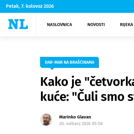
Petak, 7. kolovoz 2026
NASLOVNICA
NOVOSTI
RIJEKA
Rijeka
Kultura
Opatija
Hrvatsk
Moda
NK Rije
Sh
DAR-MAR NA BRAŠĆINAMA
Kako je "četvorka
kuće: "Čuli smo 
Marinko Glavan
20. svibanj 2026 05:58