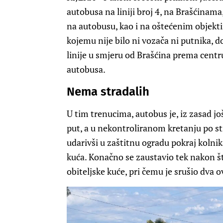
autobusa na liniji broj 4, na Brašćinama,
na autobusu, kao i na oštećenim objekti
kojemu nije bilo ni vozača ni putnika, d
linije u smjeru od Brašćina prema centru
autobusa.
Nema stradalih
U tim trenucima, autobus je, iz zasad j
put, a u nekontroliranom kretanju po st
udarivši u zaštitnu ogradu pokraj kolnika
kuća. Konačno se zaustavio tek nakon št
obiteljske kuće, pri čemu je srušio dva o