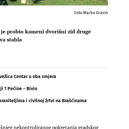
Foto Marko Gracin
 je probio kameni dvorišni zid druge
va stabla
vežica Centar u oba smjera
ji 1 Pećine – Bivio
aniteljima i civilnoj žrtvi na Brašćinama
šnjeg nekontroliranog pokretanja gradskog