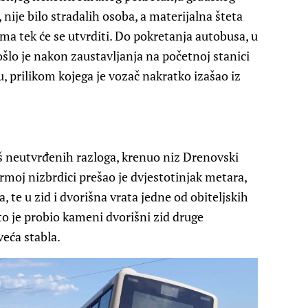
 nije bilo stradalih osoba, a materijalna šteta
ma tek će se utvrditi. Do pokretanja autobusa, u
ošlo je nakon zaustavljanja na početnoj stanici
, prilikom kojega je vozač nakratko izašao iz
oš neutvrđenih razloga, krenuo niz Drenovski
rmoj nizbrdici prešao je dvjestotinjak metara,
, te u zid i dvorišna vrata jedne od obiteljskih
o je probio kameni dvorišni zid druge
veća stabla.