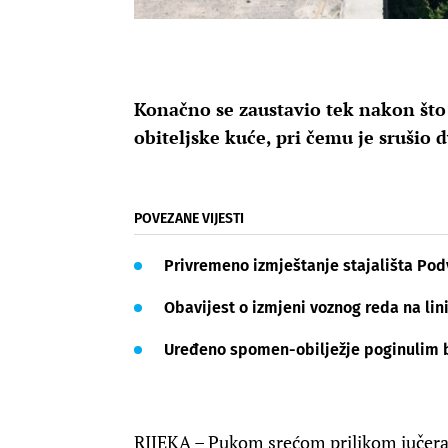
Konačno se zaustavio tek nakon što
obiteljske kuće, pri čemu je srušio d
POVEZANE VIJESTI
Privremeno izmještanje stajališta Pod
Obavijest o izmjeni voznog reda na lini
Uređeno spomen-obilježje poginulim br
RIJEKA – Pukom srećom prilikom jučera