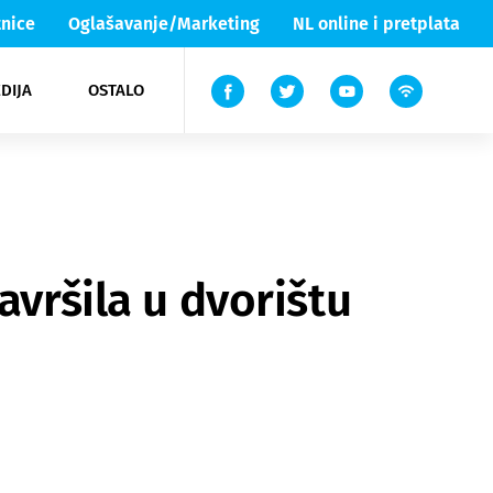
nice
Oglašavanje/Marketing
NL online i pretplata
DIJA
OSTALO
ar
ortovi
 List TV
entari
elgood
Lika & Senj
avršila u dvorištu