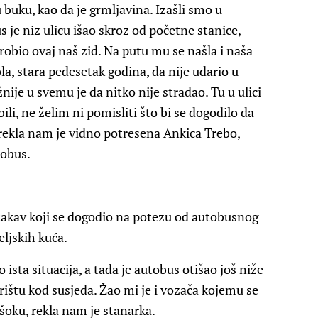
 buku, kao da je grmljavina. Izašli smo u
us je niz ulicu išao skroz od početne stanice,
probio ovaj naš zid. Na putu mu se našla i naša
la, stara pedesetak godina, da nije udario u
nije u svemu je da nitko nije stradao. Tu u ulici
ili, ne želim ni pomisliti što bi se dogodilo da
rekla nam je vidno potresena Ankica Trebo,
tobus.
i takav koji se dogodio na potezu od autobusnog
eljskih kuća.
 ista situacija, a tada je autobus otišao još niže
rištu kod susjeda. Žao mi je i vozača kojemu se
šoku, rekla nam je stanarka.