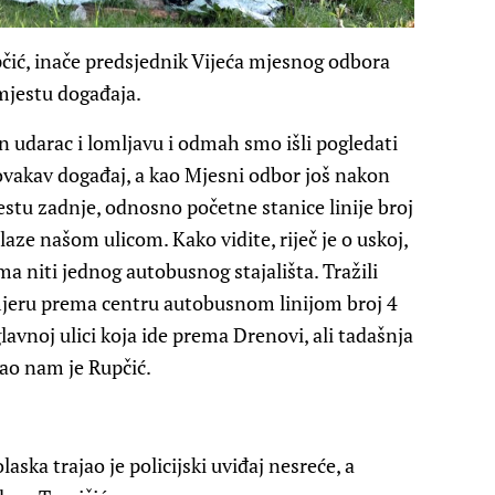
pčić, inače predsjednik Vijeća mjesnog odbora
mjestu događaja.
n udarac i lomljavu i odmah smo išli pogledati
 ovakav događaj, a kao Mjesni odbor još nakon
estu zadnje, odnosno početne stanice linije broj
laze našom ulicom. Kako vidite, riječ je o uskoj,
ma niti jednog autobusnog stajališta. Tražili
smjeru prema centru autobusnom linijom broj 4
lavnoj ulici koja ide prema Drenovi, ali tadašnja
kao nam je Rupčić.
ska trajao je policijski uviđaj nesreće, a