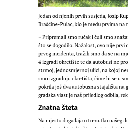
Jedan od njenih prvih susjeda, Josip Ru
Brašćine-Pulac, bio je među prvima na 
– Pripremali smo ručak i čuli smo snaža
što se dogodilo. Nažalost, ovo nije prvi
prvog incidenta, tražili smo da se na mj
4 izgradi okretište te da autobusi ne pro
strmoj, jednosmjernoj ulici, na kojoj ne
smo izgradnju okretišta, čime bi se u 
pokrila još dva autobusna stajališta na g
gradska vlast je naš prijedlog odbila, re
Znatna šteta
Na mjestu događaja u trenutku našeg dola