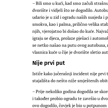
– Bili smo u kući, kad smo začuli strašnu
dvorište i vidjeli što se dogodilo. Autob
udario je u zid i ogradu naših susjeda i 
smokva, kao i palma, prilično velika stab
njih, vjerojatno bi došao do kuće. Najvaž
igraju se djeca, prolaze pješaci i automob
se netko našao na putu ovog autobusa, 
vlasnica kuće u čije je dvorište sletio au
Nije prvi put
Ističe kako jučerašnji incident nije prv
stajališta do nešto niže smještenih obit
– Prije nekoliko godina dogodila se skoro
i također probio ogradu te završio u dvo
ovo dogodilo, čovjek je bio u potpunom 