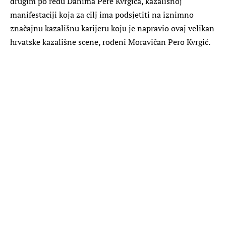
drugim po redu Danima Pere Kvrgića, kazališnoj
manifestaciji koja za cilj ima podsjetiti na iznimno
značajnu kazališnu karijeru koju je napravio ovaj velikan
hrvatske kazališne scene, rođeni Moravičan Pero Kvrgić.