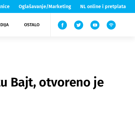
nice
Oglašavanje/Marketing
NL online i pretplata
DIJA
OSTALO
ar
ortovi
 List TV
entari
elgood
Lika & Senj
u Bajt, otvoreno je