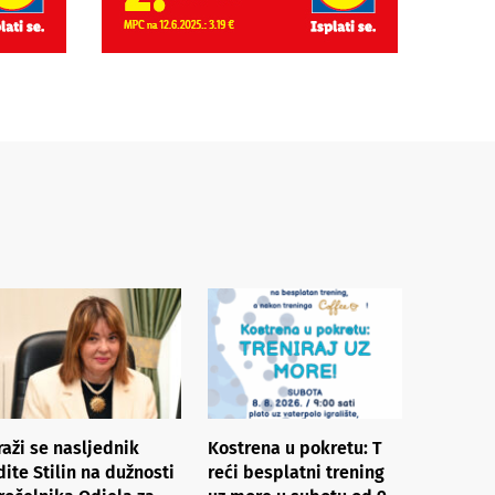
raži se nasljednik
Kostrena u pokretu: ​T​
dite Stilin na dužnosti
reći besplatni trening