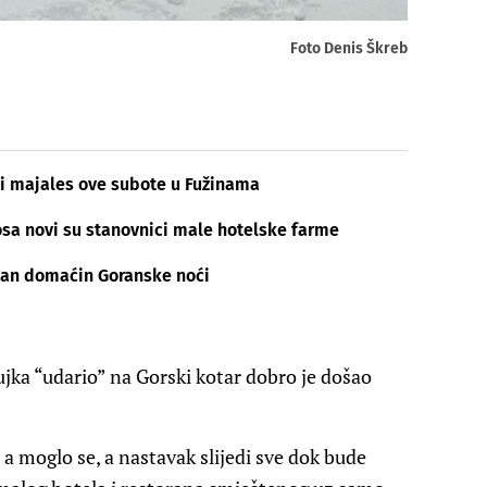
Foto Denis Škreb
nski majales ove subote u Fužinama
Rosa novi su stanovnici male hotelske farme
šan domaćin Goranske noći
jka “udario” na Gorski kotar dobro je došao
 a moglo se, a nastavak slijedi sve dok bude