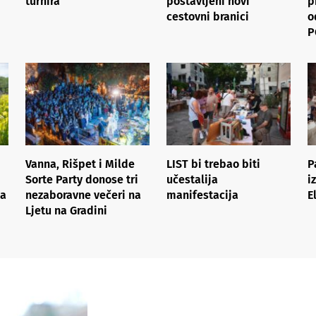
turnira
postavljeni novi
p
cestovni branici
o
P
Vanna, Rišpet i Milde
LIST bi trebao biti
P
Sorte Party donose tri
učestalija
i
ka
nezaboravne večeri na
manifestacija
E
Ljetu na Gradini