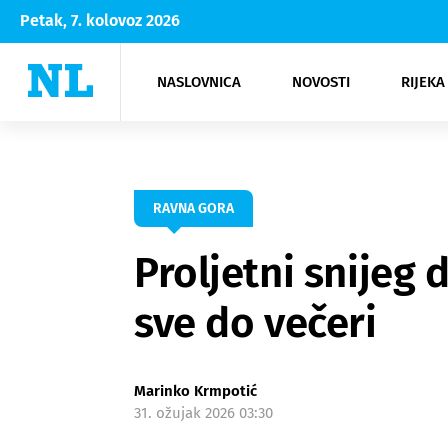
Petak, 7. kolovoz 2026
NASLOVNICA
NOVOSTI
RIJEKA
Rijeka
Kultura
Opatija
Hrvatsk
Moda
NK Rije
Sh
RAVNA GORA
Proljetni snijeg 
sve do večeri
Marinko Krmpotić
31. ožujak 2026 03:30