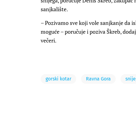
snijega, poručuje Denis Škreb, zakupac
sanjkalište.
– Pozivamo sve koji vole sanjkanje da isk
moguće – poručuje i poziva Škreb, dodaju
večeri.
gorski kotar
Ravna Gora
snije