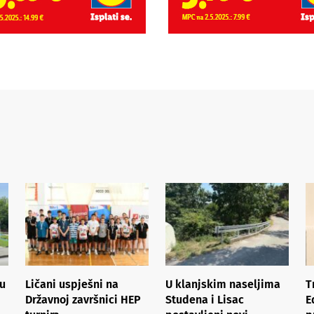
tu
Ličani uspješni na
U klanjskim naseljima
T
Državnoj završnici HEP
Studena i Lisac
E