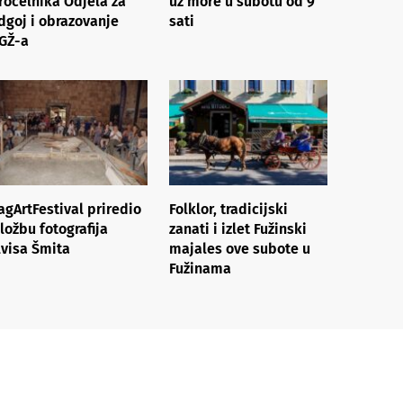
ročelnika Odjela za
uz more​ ​u subotu od 9
dgoj i obrazovanje
sati
GŽ-a
agArtFestival priredio
Folklor, tradicijski
zložbu fotografija
zanati i izlet Fužinski
lvisa Šmita
majales ove subote u
Fužinama