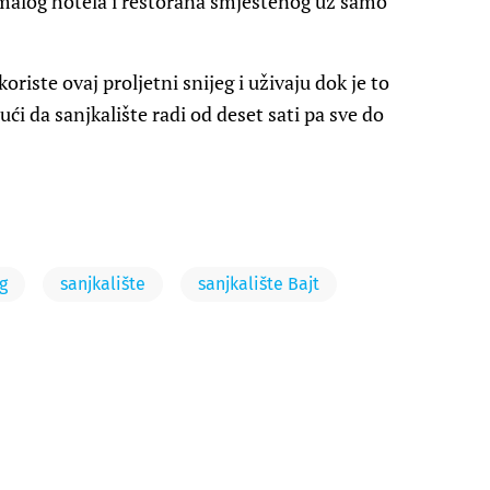
 malog hotela i restorana smještenog uz samo
oriste ovaj proljetni snijeg i uživaju dok je to
ći da sanjkalište radi od deset sati pa sve do
g
sanjkalište
sanjkalište Bajt