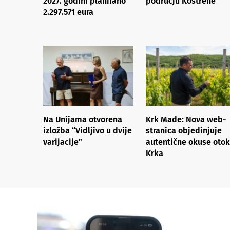
2027. godini planirano
području Kostrene
2.297.571 eura
Na Unijama otvorena
Krk Made: Nova web-
izložba “Vidljivo u dvije
stranica objedinjuje
varijacije”
autentične okuse oto
Krka