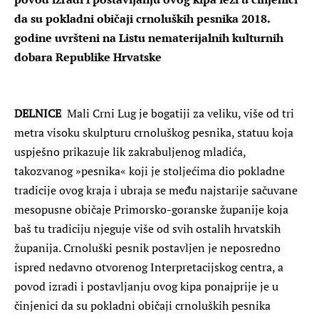
da su pokladni običaji crnoluških pesnika 2018.
godine uvršteni na Listu nematerijalnih kulturnih
dobara Republike Hrvatske
DELNICE
Mali Crni Lug je bogatiji za veliku, više od tri
metra visoku skulpturu crnoluškog pesnika, statuu koja
uspješno prikazuje lik zakrabuljenog mladića,
takozvanog »pesnika« koji je stoljećima dio pokladne
tradicije ovog kraja i ubraja se među najstarije sačuvane
mesopusne običaje Primorsko-goranske županije koja
baš tu tradiciju njeguje više od svih ostalih hrvatskih
županija. Crnoluški pesnik postavljen je neposredno
ispred nedavno otvorenog Interpretacijskog centra, a
povod izradi i postavljanju ovog kipa ponajprije je u
činjenici da su pokladni običaji crnoluških pesnika