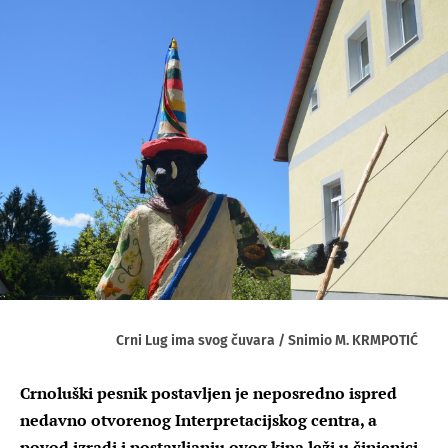
Crni Lug ima svog čuvara / Snimio M. KRMPOTIĆ
Crnoluški pesnik postavljen je neposredno ispred
nedavno otvorenog Interpretacijskog centra, a
povod izradi i postavljanju ovog kipa leži u činjenici