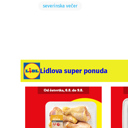
severinska večer
Lidlova super ponuda