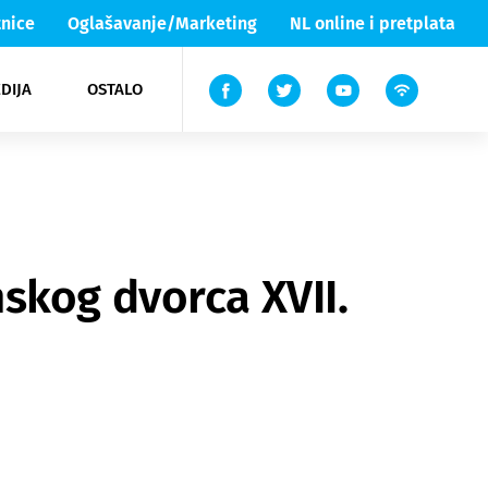
nice
Oglašavanje/Marketing
NL online i pretplata
DIJA
OSTALO
ar
ortovi
 List TV
entari
elgood
Lika & Senj
skog dvorca XVII.