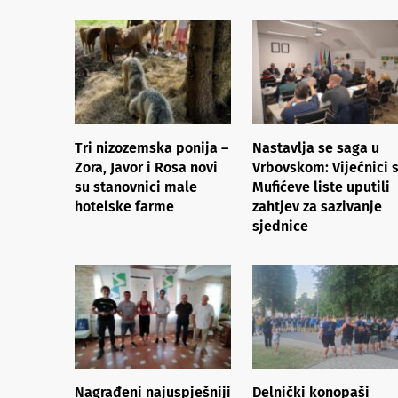
Tri nizozemska ponija –
Nastavlja se saga u
Zora, Javor i Rosa novi
Vrbovskom: Vijećnici 
su stanovnici male
Mufićeve liste uputili
hotelske farme
zahtjev za sazivanje
sjednice
Nagrađeni najuspješniji
Delnički konopaši