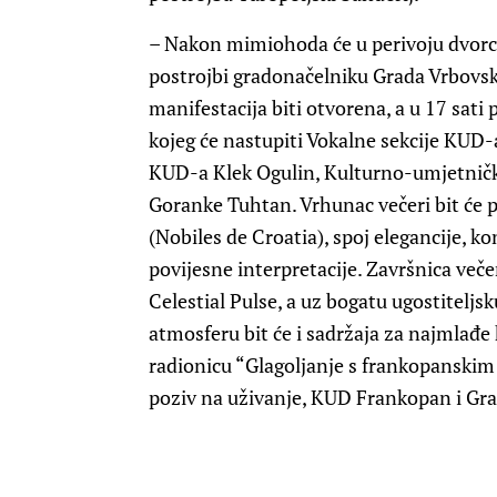
– Nakon mimiohoda će u perivoju dvorca 
postrojbi gradonačelniku Grada Vrbovs
manifestacija biti otvorena, a u 17 sat
kojeg će nastupiti Vokalne sekcije KUD
KUD-a Klek Ogulin, Kulturno-umjetničk
Goranke Tuhtan. Vrhunac večeri bit će 
(Nobiles de Croatia), spoj elegancije, ko
povijesne interpretacije. Završnica veče
Celestial Pulse, a uz bogatu ugostitelj
atmosferu bit će i sadržaja za najmlađe 
radionicu “Glagoljanje s frankopanski
poziv na uživanje, KUD Frankopan i Gr