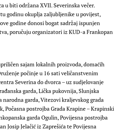
 u biti održana XVII. Severinska večer.
u godinu okuplja zaljubljenike u povijest,
i ove godine donosi bogat sadržaj ispunjen
štva, poručuju organizatori iz KUD-a Frankopan
 upriličen sajam lokalnih proizvoda, domaćih
 Druženje počinje u 16 sati veličanstvenim
entra Severina do dvorca – uz sudjelovanje
građanska garda, Lička pukovnija, Slunjska
a narodna garda, Vitezovi kraljevskog grada
ik, Počasna postrojba Grada Krapine – Krapinski
Frankopanska garda Ogulin, Povijesna postrojba
n Josip Jelačić iz Zaprešića te Povijesna