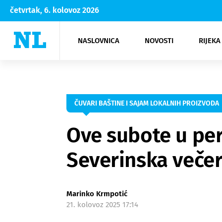
četvrtak, 6. kolovoz 2026
NASLOVNICA
NOVOSTI
RIJEKA
Rijeka
Kultura
Opatija
Hrvatsk
Moda
NK Rije
Sh
ČUVARI BAŠTINE I SAJAM LOKALNIH PROIZVODA
Ove subote u per
Severinska veče
Marinko Krmpotić
21. kolovoz 2025 17:14