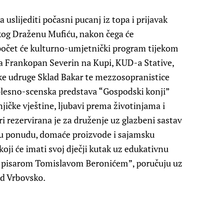
uslijediti počasni pucanj iz topa i prijavak
kog Draženu Mufiću, nakon čega će
i počet će kulturno-umjetnički program tijekom
-a Frankopan Severin na Kupi, KUD-a Stative,
e udruge Sklad Bakar te mezzosopranistice
plesno-scenska predstava “Gospodski konji”
njičke vještine, ljubavi prema životinjama i
ri rezervirana je za druženje uz glazbeni sastav
sku ponudu, domaće proizvode i sajamsku
koji će imati svoj dječji kutak uz edukativnu
m pisarom Tomislavom Beronićem”, poručuju uz
ad Vrbovsko.