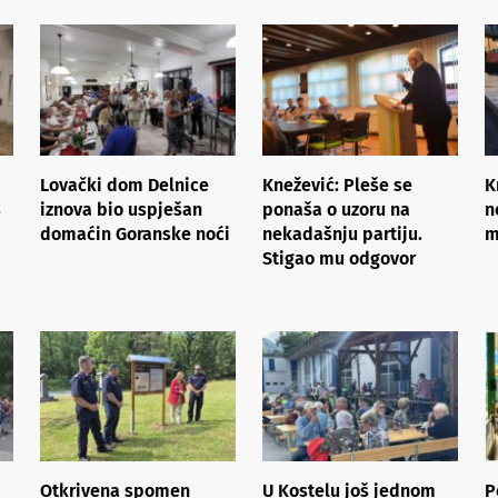
Lovački dom Delnice
Knežević: Pleše se
K
s
iznova bio uspješan
ponaša o uzoru na
n
domaćin Goranske noći
nekadašnju partiju.
m
Stigao mu odgovor
Otkrivena spomen
U Kostelu još jednom
P