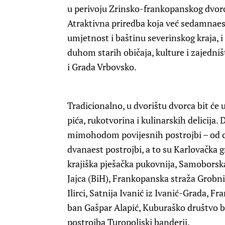
u perivoju Zrinsko-frankopanskog dvorca
Atraktivna priredba koja već sedamnaest
umjetnost i baštinu severinskog kraja, 
duhom starih običaja, kulture i zajedni
i Grada Vrbovsko.
Tradicionalno, u dvorištu dvorca bit će
pića, rukotvorina i kulinarskih delicija.
mimohodom povijesnih postrojbi – od c
dvanaest postrojbi, a to su Karlovačka 
krajiška pješačka pukovnija, Samoborsk
Jajca (BiH), Frankopanska straža Grobn
Ilirci, Satnija Ivanić iz Ivanić-Grada, 
ban Gašpar Alapić, Kuburaško društvo ba
postrojba Turopoljski banderij.