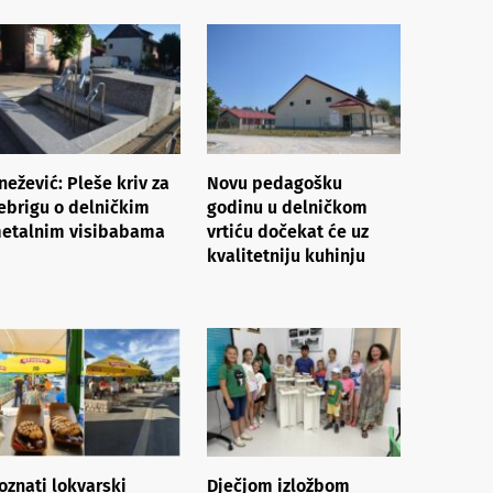
nežević: Pleše kriv za
Novu pedagošku
ebrigu o delničkim
godinu u delničkom
etalnim visibabama
vrtiću dočekat će uz
kvalitetniju kuhinju
oznati lokvarski
Dječjom izložbom