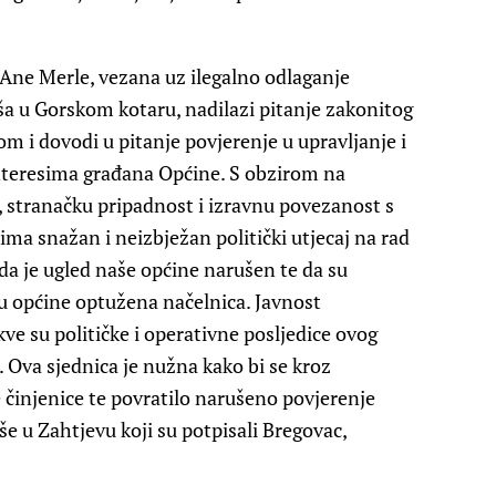
Ane Merle, vezana uz ilegalno odlaganje
ša u Gorskom kotaru, nadilazi pitanje zakonitog
 i dovodi u pitanje povjerenje u upravljanje i
nteresima građana Općine. S obzirom na
, stranačku pripadnost i izravnu povezanost s
 ima snažan i neizbježan politički utjecaj na rad
a je ugled naše općine narušen te da su
lu općine optužena načelnica. Javnost
ve su političke i operativne posljedice ovog
. Ova sjednica je nužna kako bi se kroz
e činjenice te povratilo narušeno povjerenje
še u Zahtjevu koji su potpisali Bregovac,