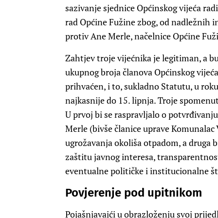
sazivanje sjednice Općinskog vijeća radi 
rad Općine Fužine zbog, od nadležnih i
protiv Ane Merle, načelnice Općine Fuž
Zahtjev troje vijećnika je legitiman, a b
ukupnog broja članova Općinskog vijeća 
prihvaćen, i to, sukladno Statutu, u ro
najkasnije do 15. lipnja. Troje spomenu
U prvoj bi se raspravljalo o potvrđivanj
Merle (bivše članice uprave Komunalac
ugrožavanja okoliša otpadom, a druga bi
zaštitu javnog interesa, transparentnos
eventualne političke i institucionalne št
Povjerenje pod upitnikom
Pojašnjavajći u obrazloženju svoj prijedl