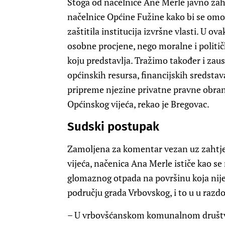
Stoga od načelnice Ane Merle javno za
načelnice Općine Fužine kako bi se omo
zaštitila institucija izvršne vlasti. U o
osobne procjene, nego moralne i politič
koju predstavlja. Tražimo također i zau
općinskih resursa, financijskih sredstav
pripreme njezine privatne pravne obrane
Općinskog vijeća, rekao je Bregovac.
Sudski postupak
Zamoljena za komentar vezan uz zahtje
vijeća, načenica Ana Merle ističe kao se
glomaznog otpada na površinu koja nij
području grada Vrbovskog, i to u u razd
– U vrbovšćanskom komunalnom društvu