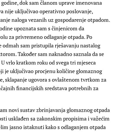
3. godine, dok sam članom uprave imenovana
a nije uključivao operativno poslovanje,
avanje naloga vezanih uz gospodarenje otpadom.
godine upoznata sam s činjenicom da
lu za privremeno odlaganje otpada. Po
ve odmah sam pristupila rješavanju nastalog
ktorom. Također sam naknadno saznala da se
e. U vrlo kratkom roku od svega tri mjeseca
oji je uključivao procjenu količine glomaznog
e, sklapanje ugovora s ovlaštenom tvrtkom za
čajnih financijskih sredstava potrebnih za
sam novi sustav zbrinjavanja glomaznog otpada
osti usklađen sa zakonskim propisima i važećim
im jasno istaknuti kako s odlaganjem otpada