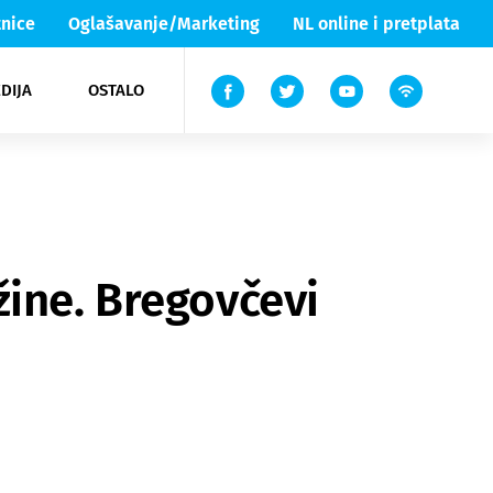
nice
Oglašavanje/Marketing
NL online i pretplata
DIJA
OSTALO
ar
ortovi
 List TV
entari
elgood
Lika & Senj
žine. Bregovčevi