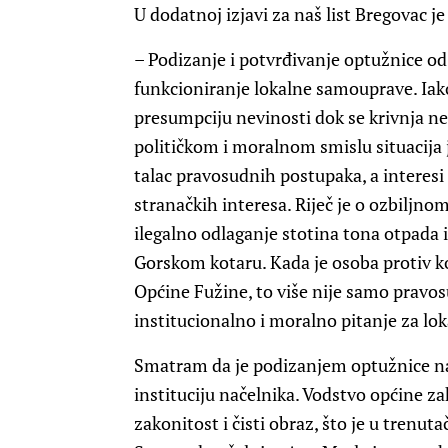
U dodatnoj izjavi za naš list Bregovac je
– Podizanje i potvrđivanje optužnice od 
funkcioniranje lokalne samouprave. Ia
presumpciju nevinosti dok se krivnja
političkom i moralnom smislu situacija 
talac pravosudnih postupaka, a interesi
stranačkih interesa. Riječ je o ozbilj
ilegalno odlaganje stotina tona otpada i
Gorskom kotaru. Kada je osoba protiv k
Općine Fužine, to više nije samo pravos
institucionalno i moralno pitanje za lo
Smatram da je podizanjem optužnice nar
instituciju načelnika. Vodstvo općine 
zakonitost i čisti obraz, što je u tren