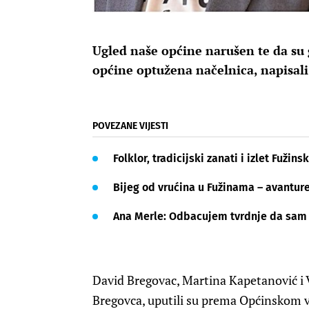
Ugled naše općine narušen te da su 
općine optužena načelnica, napisali
POVEZANE VIJESTI
Folklor, tradicijski zanati i izlet Fuži
Bijeg od vrućina u Fužinama – avantur
Ana Merle: Odbacujem tvrdnje da sam la
David Bregovac, Martina Kapetanović i Va
Bregovca, uputili su prema Općinskom v