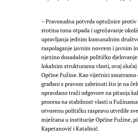
– Pravosudna potvrda optužnice protiv 
stotina tona otpada i ugrožavanje okoli
upravljanja jednim komunalnim društvom
raspolaganje javnim novcem i javnim i
njezino dosadašnje političko djelovanje
lokalnim strukturama vlasti, ovaj slučaj
Općine Fužine. Kao vijećnici smatramo d
građani s pravom zabrinuti što je na če
opravdano traži odgovore na pitanja kak
procesa na stabilnost vlasti u Fužinama
otvorenu političku raspravu utvrdile sv
mještana u institucije Općine Fužine, pi
Kapetanović i Katalinić.