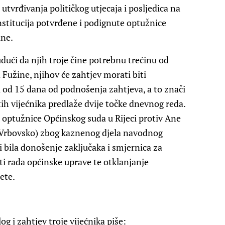
utvrđivanja političkog utjecaja i posljedica na
nstitucija potvrđene i podignute optužnice
ine.
udući da njih troje čine potrebnu trećinu od
Fužine, njihov će zahtjev morati biti
ku od 15 dana od podnošenja zahtjeva, a to znači
tih vijećnika predlaže dvije točke dnevnog reda.
u optužnice Općinskog suda u Rijeci protiv Ane
 Vrbovsko) zbog kaznenog djela navodnog
 bila donošenje zaključaka i smjernica za
ti rada općinske uprave te otklanjanje
ete.
og i zahtjev troje vijećnika piše: