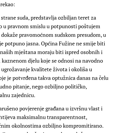
 rekao:
strane suda, predstavlja ozbiljan teret za
ko u pravnom smislu u potpunosti poštujem
 ne dokaže pravomoćnom sudskom presudom, u
je potpuno jasna. Općina Fužine ne smije biti
 naših mještana moraju biti ispred osobnih i
nom kaznenom djelu koje se odnosi na navodno
 ugrožavanje kvalitete života i okoliša u
oje je potvrđena takva optužnica danas na čelu
udno pitanje, nego ozbiljno političko,
kalnu zajednicu.
ušeno povjerenje građana u izvršnu vlast i
zahtijeva maksimalnu transparentnost,
utačnim okolnostima ozbiljno kompromitirano.