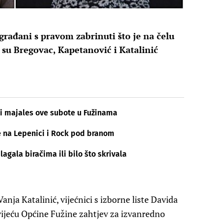
građani s pravom zabrinuti što je na čelu
 su Bregovac, Kapetanović i Katalinić
nski majales ove subote u Fužinama
e na Lepenici i Rock pod branom
gala biračima ili bilo što skrivala
nja Katalinić, vijećnici s izborne liste Davida
ijeću Općine Fužine zahtjev za izvanredno