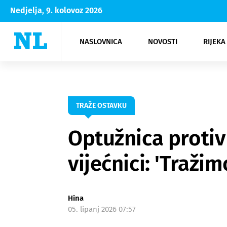
Nedjelja, 9. kolovoz 2026
NASLOVNICA
NOVOSTI
RIJEKA
Rijeka
Kultura
Opatija
Hrvatsk
Moda
NK Rije
Sh
TRAŽE OSTAVKU
Optužnica protiv
vijećnici: 'Traži
Hina
05. lipanj 2026 07:57