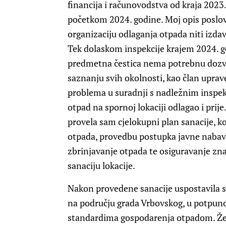
financija i računovodstva od kraja 202
početkom 2024. godine. Moj opis poslov
organizaciju odlaganja otpada niti izd
Tek dolaskom inspekcije krajem 2024. 
predmetna čestica nema potrebnu dozvo
saznanju svih okolnosti, kao član upra
problema u suradnji s nadležnim inspe
otpad na spornoj lokaciji odlagao i prij
provela sam cjelokupni plan sanacije, k
otpada, provedbu postupka javne nabav
zbrinjavanje otpada te osiguravanje zna
sanaciju lokacije.
Nakon provedene sanacije uspostavila 
na području grada Vrbovskog, u potpun
standardima gospodarenja otpadom. Žel