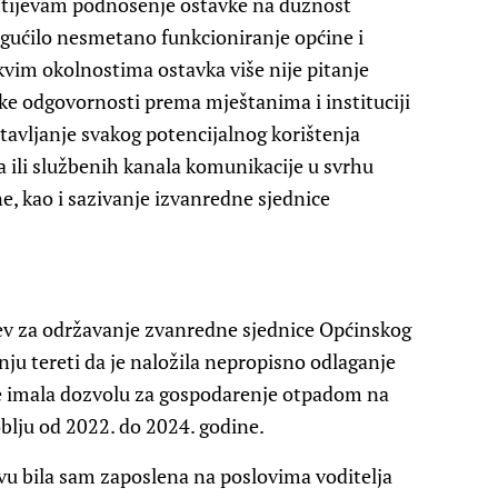
htijevam podnošenje ostavke na dužnost
gućilo nesmetano funkcioniranje općine i
vakvim okolnostima ostavka više nije pitanje
ke odgovornosti prema mještanima i instituciji
stavljanje svakog potencijalnog korištenja
a ili službenih kanala komunikacije u svrhu
, kao i sazivanje izvanredne sjednice
v za održavanje zvanredne sjednice Općinskog
 nju tereti da je naložila nepropisno odlaganje
e imala dozvolu za gospodarenje otpadom na
oblju od 2022. do 2024. godine.
 bila sam zaposlena na poslovima voditelja