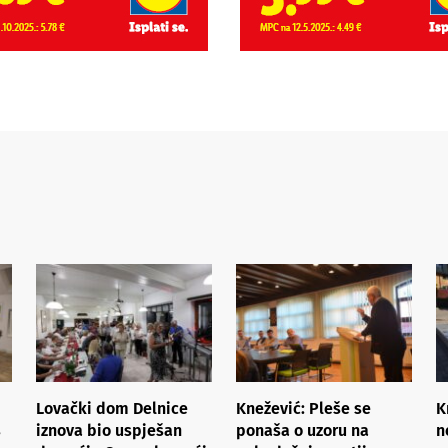
Lovački dom Delnice
Knežević: Pleše se
K
s
iznova bio uspješan
ponaša o uzoru na
n