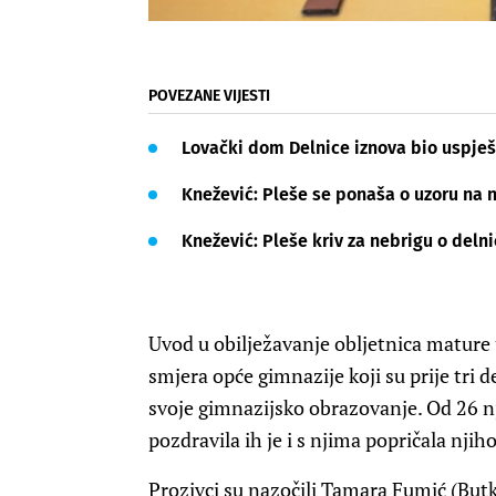
POVEZANE VIJESTI
Lovački dom Delnice iznova bio uspje
Knežević: Pleše se ponaša o uzoru na 
Knežević: Pleše kriv za nebrigu o de
Uvod u obilježavanje obljetnica mature 
smjera opće gimnazije koji su prije tri d
svoje gimnazijsko obrazovanje. Od 26 nji
pozdravila ih je i s njima popričala njih
Prozivci su nazočili Tamara Fumić (Butk