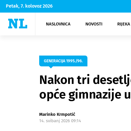
Petak, 7. kolovoz 2026
NASLOVNICA
NOVOSTI
RIJEKA
Rijeka
Kultura
Opatija
Hrvatsk
Moda
NK Rije
Sh
GENERACIJA 1995./96.
Nakon tri desetlj
opće gimnazije 
Marinko Krmpotić
14. svibanj 2026 09:14