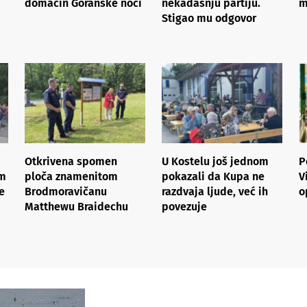
domaćin Goranske noći
nekadašnju partiju.
m
Stigao mu odgovor
Otkrivena spomen
U Kostelu još jednom
P
om
ploča znamenitom
pokazali da Kupa ne
V
e
Brodmoravičanu
razdvaja ljude, već ih
o
Matthewu Braidechu
povezuje