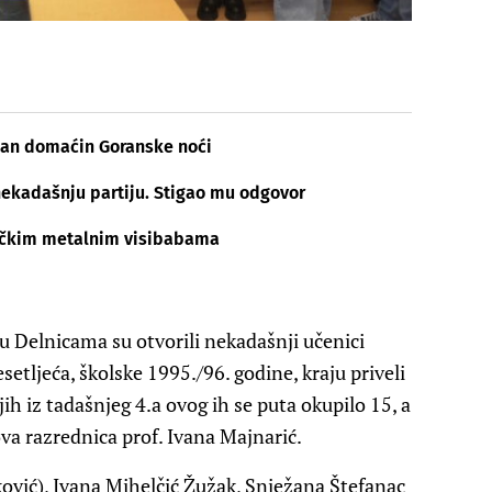
šan domaćin Goranske noći
nekadašnju partiju. Stigao mu odgovor
lničkim metalnim visibabama
u Delnicama su otvorili nekadašnji učenici
esetljeća, školske 1995./96. godine, kraju priveli
h iz tadašnjeg 4.a ovog ih se puta okupilo 15, a
ova razrednica prof. Ivana Majnarić.
ović), Ivana Mihelčić Žužak, Snježana Štefanac