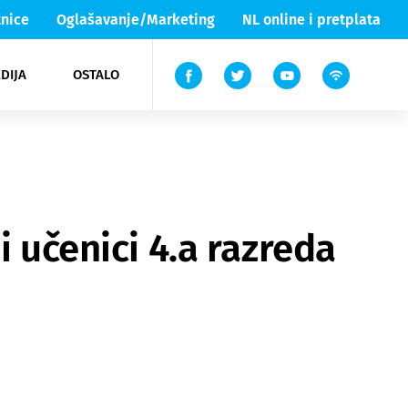
nice
Oglašavanje/Marketing
NL online i pretplata
DIJA
OSTALO
ar
ortovi
 List TV
entari
elgood
Lika & Senj
i učenici 4.a razreda