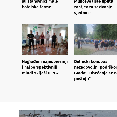
su stanovnici male
Mufićeve liste uputili
hotelske farme
zahtjev za sazivanje
sjednice
Nagrađeni najuspješniji
Delnički konopaši
i najperspektivniji
nezadovoljni podršk
mladi skijaši u PGŽ
Grada: “Obećanja se n
poštuju”