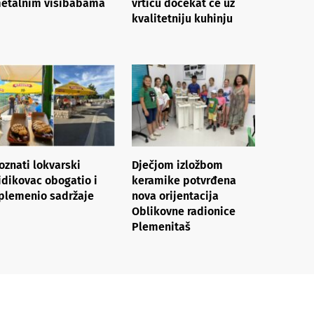
etalnim visibabama
vrtiću dočekat će uz
kvalitetniju kuhinju
oznati lokvarski
Dječjom izložbom
idikovac obogatio i
keramike potvrđena
plemenio sadržaje
nova orijentacija
Oblikovne radionice
Plemenitaš