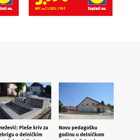
nežević: Pleše kriv za
Novu pedagošku
ebrigu o delničkim
godinu u delničkom