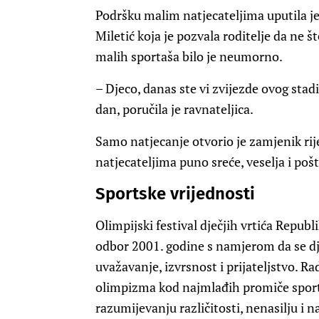
Podršku malim natjecateljima uputila je 
Miletić koja je pozvala roditelje da ne št
malih sportaša bilo je neumorno.
– Djeco, danas ste vi zvijezde ovog stadi
dan, poručila je ravnateljica.
Samo natjecanje otvorio je zamjenik ri
natjecateljima puno sreće, veselja i po
Sportske vrijednosti
Olimpijski festival dječjih vrtića Repub
odbor 2001. godine s namjerom da se dje
uvažavanje, izvrsnost i prijateljstvo. Rad
olimpizma kod najmlađih promiče spor
razumijevanju različitosti, nenasilju i n