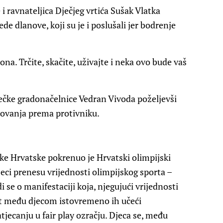
i ravnateljica Dječjeg vrtića Sušak Vlatka
ede dlanove, koji su je i poslušali jer bodrenje
ona. Trčite, skačite, uživajte i neka ovo bude vaš
ječke gradonačelnice Vedran Vivoda poželjevši
štovanja prema protivniku.
like Hrvatske pokrenuo je Hrvatski olimpijski
ci prenesu vrijednosti olimpijskog sporta –
i se o manifestaciji koja, njegujući vrijednosti
t među djecom istovremeno ih učeći
atjecanju u fair play ozračju. Djeca se, među