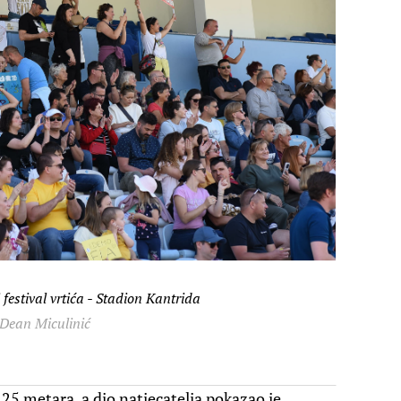
 festival vrtića - Stadion Kantrida
 Dean Miculinić
×25 metara, a dio natjecatelja pokazao je