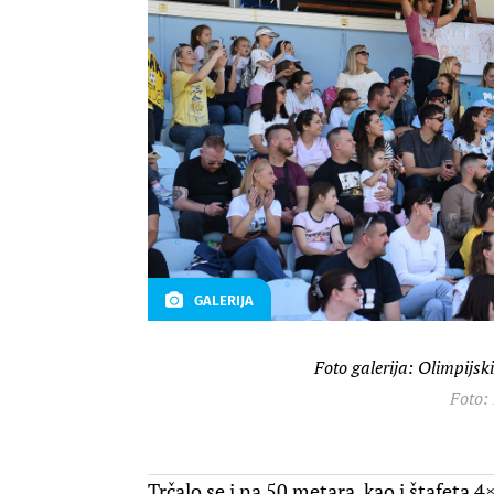
GALERIJA
Foto galerija: Olimpijski
Foto:
Trčalo se i na 50 metara, kao i štafeta 4