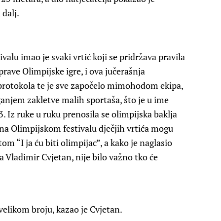
 dalj.
alu imao je svaki vrtić koji se pridržava pravila
 prave Olimpijske igre, i ova jučerašnja
i protokola te je sve započelo mimohodom ekipa,
anjem zakletve malih sportaša, što je u ime
3. Iz ruke u ruku prenosila se olimpijska baklja
e na Olimpijskom festivalu dječjih vrtića mogu
om “I ja ću biti olimpijac”, a kako je naglasio
 Vladimir Cvjetan, nije bilo važno tko će
 velikom broju, kazao je Cvjetan.