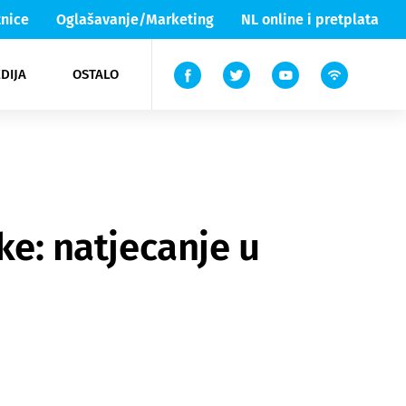
nice
Oglašavanje/Marketing
NL online i pretplata
DIJA
OSTALO
ar
ortovi
 List TV
entari
elgood
Lika & Senj
ke: natjecanje u