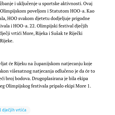
žbanje i uključenje u sportske aktivnosti. Ovaj
u s Olimpijskom poveljom i Statutom HOO-a. Kao
ivala, HOO svakom djetetu dodjeljuje prigodne
ivala i HOO-a. 22. Olimpijski festival dječjih
ječji vrtići More, Rijeka i Sušak te Riječki
Rijeke.
ljat će Rijeku na županijskom natjecanju koje
akon višesatnog natjecanja odlučeno je da će to
eći broj bodova. Drugoplasirana je bila ekipa
eg Olimpijskog festivala pripalo ekipi More 1.
l dječjih vrtića