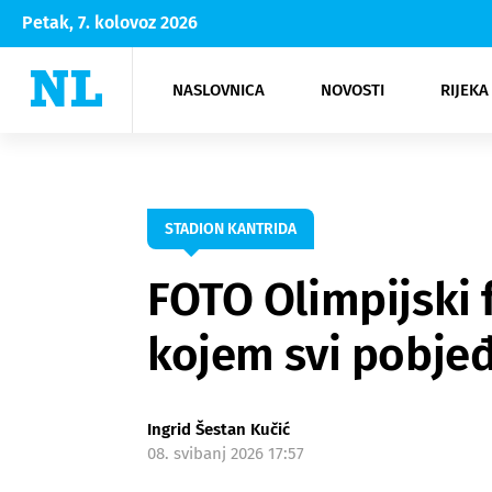
Petak, 7. kolovoz 2026
NASLOVNICA
NOVOSTI
RIJEKA
Rijeka
Kultura
Opatija
Hrvatsk
Moda
NK Rije
Sh
STADION KANTRIDA
FOTO Olimpijski f
kojem svi pobje
Ingrid Šestan Kučić
08. svibanj 2026 17:57