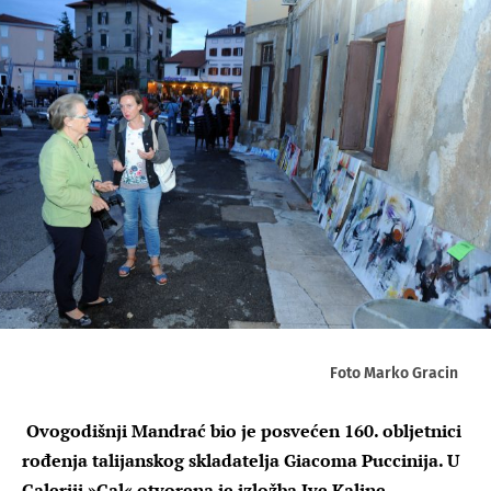
Foto Marko Gracin
Ovogodišnji Mandrać bio je posvećen 160. obljetnici
rođenja talijanskog skladatelja Giacoma Puccinija. U
Galeriji »Gal« otvorena je izložba Ive Kaline