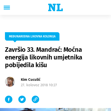
MEĐUNARODNA LIKOVNA KOLONIJA
Završio 33. Mandrać: Moćna
energija likovnih umjetnika
pobijedila kišu
Kim Cuculić
27. kolovoz 2018 10:27