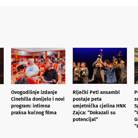
Ovogodišnje izdanje
Riječki Peti ansambl
P
Cinehilla donijelo i novi
postaje peta
s
program: intimna
umjetnička cjelina HNK
S
praksa kućnog filma
Zajca: “Dokazali su
“
potencijal”
G
“