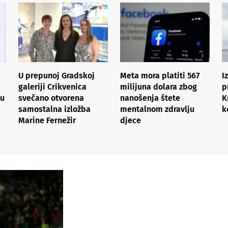
U prepunoj Gradskoj
Meta mora platiti 567
I
galeriji Crikvenica
milijuna dolara zbog
p
 u
svečano otvorena
nanošenja štete
K
samostalna izložba
mentalnom zdravlju
k
Marine Fernežir
djece