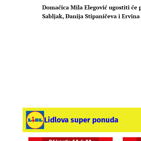
Domaćica Mila Elegović ugostiti će p
Sabljak, Đanija Stipaničeva i Ervina
Lidlova super ponuda