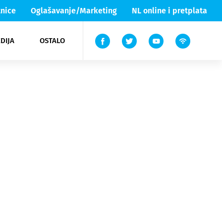
nice
Oglašavanje/Marketing
NL online i pretplata
DIJA
OSTALO
ar
ortovi
 List TV
entari
elgood
Lika & Senj