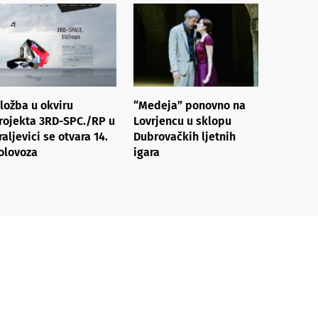
zložba u okviru
“Medeja” ponovno na
rojekta 3RD-SPC./RP u
Lovrjencu u sklopu
raljevici se otvara 14.
Dubrovačkih ljetnih
olovoza
igara