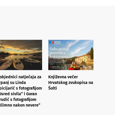
objednici natječaja za
Književna večer
rpanj su Linda
Hrvatskog zvukopisa na
picijarić s fotografijom
Šolti
Usred sivila” i Goran
rudić s fotografijom
Klimno nakon nevere”