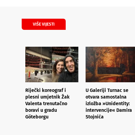
VIŠE VIJESTI
Riječki koreograf i
U Galeriji Turnac se
plesni umjetnik Žak
otvara samostalna
Valenta trenutačno
izložba »Unidentity:
boravi u gradu
intervencije« Damira
Göteborgu
Stojnića