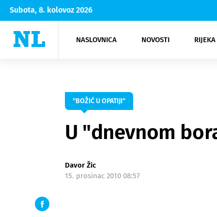
Subota, 8. kolovoz 2026
NASLOVNICA
NOVOSTI
RIJEKA
Rijeka
Kultura
Opatija
Hrvatsk
Moda
NK Rije
Sh
"BOŽIĆ U OPATIJI"
U "dnevnom bora
Davor Žic
15. prosinac 2010 08:57